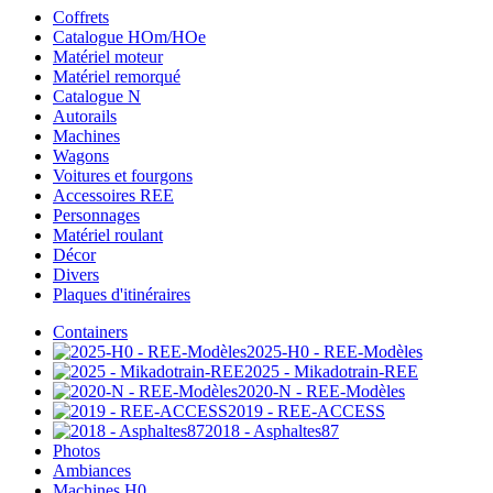
Coffrets
Catalogue HOm/HOe
Matériel moteur
Matériel remorqué
Catalogue N
Autorails
Machines
Wagons
Voitures et fourgons
Accessoires REE
Personnages
Matériel roulant
Décor
Divers
Plaques d'itinéraires
Containers
2025-H0 - REE-Modèles
2025 - Mikadotrain-REE
2020-N - REE-Modèles
2019 - REE-ACCESS
2018 - Asphaltes87
Photos
Ambiances
Machines H0