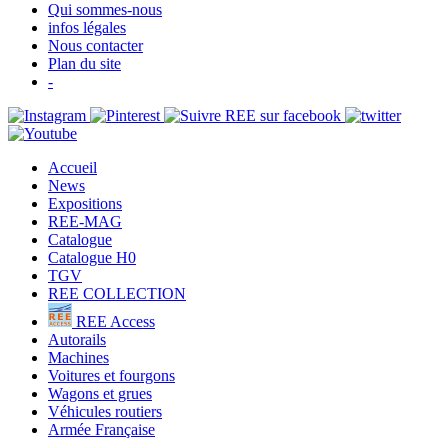
Qui sommes-nous
infos légales
Nous contacter
Plan du site
-
Accueil
News
Expositions
REE-MAG
Catalogue
Catalogue H0
TGV
REE COLLECTION
REE Access
Autorails
Machines
Voitures et fourgons
Wagons et grues
Véhicules routiers
Armée Française