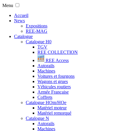
Menu
Accueil
News
Expositions
REE-MAG
Catalogue
Catalogue H0
TGV
REE COLLECTION
REE Access
Autorails
Machines
Voitures et fourgons
Wagons et grues
Véhicules routiers
Armée Française
Coffrets
Catalogue HOm/HOe
Matériel moteur
Matériel remorqué
Catalogue N
Autorails
Machines