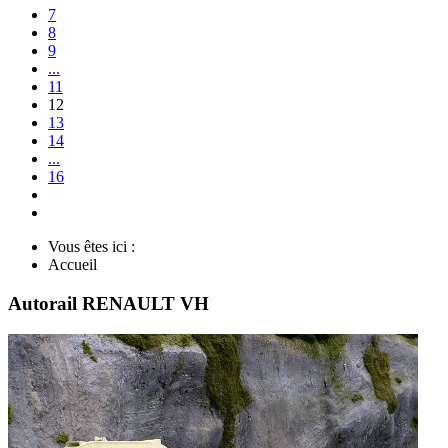
7
8
9
...
11
12
13
14
...
16
Vous êtes ici :
Accueil
Autorail RENAULT VH