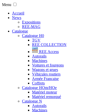
Menu
Accueil
News
Expositions
REE-MAG
Catalogue
Catalogue H0
TGV
REE COLLECTION
REE Access
Autorails
Machines
Voitures et fourgons
Wagons et grues
Véhicules routiers
Armée Française
Coffrets
Catalogue HOm/HOe
Matériel moteur
Matériel remorqué
Catalogue N
Autorails
Machines