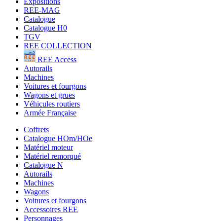
Expositions
REE-MAG
Catalogue
Catalogue H0
TGV
REE COLLECTION
REE Access
Autorails
Machines
Voitures et fourgons
Wagons et grues
Véhicules routiers
Armée Française
Coffrets
Catalogue HOm/HOe
Matériel moteur
Matériel remorqué
Catalogue N
Autorails
Machines
Wagons
Voitures et fourgons
Accessoires REE
Personnages