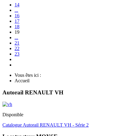
14
...
16
17
18
19
...
21
22
23
Vous êtes ici :
Accueil
Autorail RENAULT VH
Disponible
Catalogue Autorail RENAULT VH - Série 2