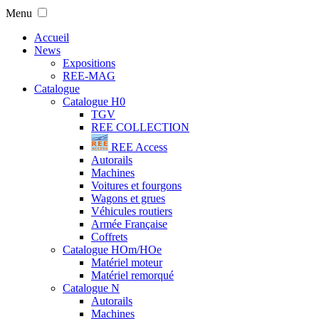
Menu
Accueil
News
Expositions
REE-MAG
Catalogue
Catalogue H0
TGV
REE COLLECTION
REE Access
Autorails
Machines
Voitures et fourgons
Wagons et grues
Véhicules routiers
Armée Française
Coffrets
Catalogue HOm/HOe
Matériel moteur
Matériel remorqué
Catalogue N
Autorails
Machines