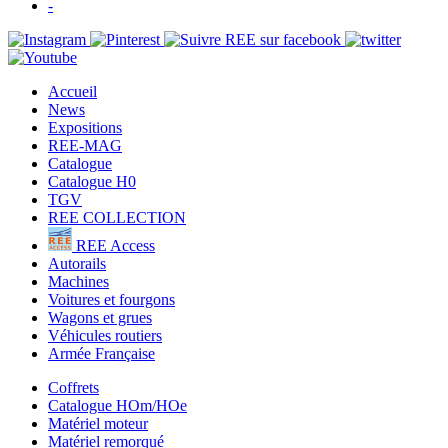
-
Accueil
News
Expositions
REE-MAG
Catalogue
Catalogue H0
TGV
REE COLLECTION
REE Access
Autorails
Machines
Voitures et fourgons
Wagons et grues
Véhicules routiers
Armée Française
Coffrets
Catalogue HOm/HOe
Matériel moteur
Matériel remorqué