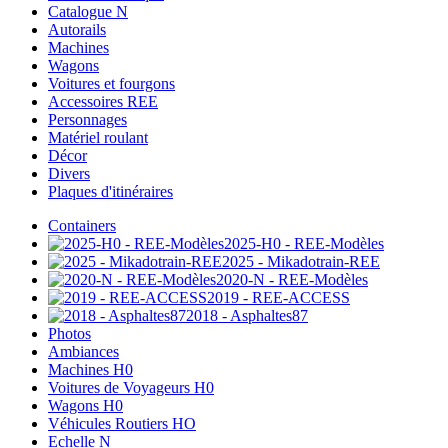
Catalogue N
Autorails
Machines
Wagons
Voitures et fourgons
Accessoires REE
Personnages
Matériel roulant
Décor
Divers
Plaques d'itinéraires
Containers
2025-H0 - REE-Modèles
2025 - Mikadotrain-REE
2020-N - REE-Modèles
2019 - REE-ACCESS
2018 - Asphaltes87
Photos
Ambiances
Machines H0
Voitures de Voyageurs H0
Wagons H0
Véhicules Routiers HO
Echelle N