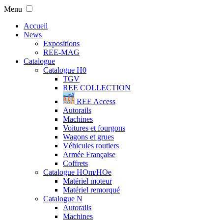
Menu
Accueil
News
Expositions
REE-MAG
Catalogue
Catalogue H0
TGV
REE COLLECTION
REE Access
Autorails
Machines
Voitures et fourgons
Wagons et grues
Véhicules routiers
Armée Française
Coffrets
Catalogue HOm/HOe
Matériel moteur
Matériel remorqué
Catalogue N
Autorails
Machines