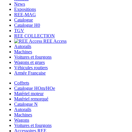
News
Expositions
REE-MAG
Catalogue
Catalogue H0
TGV
REE COLLECTION
REE Access
Autorails
Machines
Voitures et fourgons
Wagons et grues
Véhicules routiers
Armée Française
Coffrets
Catalogue HOm/HOe
Matériel moteur
Matériel remorqué
Catalogue N
Autorails
Machines
Wagons
Voitures et fourgons
Accessoires REE