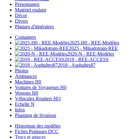
Personnages
Matériel roulant
Décor
Divers
Plaques d'itinéraires
Containers
2025-H0 - REE-Modèles
2025 - Mikadotrain-REE
2020-N - REE-Modèles
2019 - REE-ACCESS
2018 - Asphaltes87
Photos
Ambiances
Machines H0
Voitures de Voyageurs H0
Wagons H0
Véhicules Routiers HO
Echelle N
Infos
Planning de livraison
Historique des modèles
Fiches Pratiques DCC
Trucs et astuces