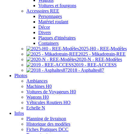
Wagons
Voitures et fourgons
Accessoires REE
Personnages
Matériel roulant
Décor
Divers
Plaques d'itinéraires
Containers
2025-H0 - REE-Modèles
2025 - Mikadotrain-REE
2020-N - REE-Modèles
2019 - REE-ACCESS
2018 - Asphaltes87
Photos
Ambiances
Machines H0
Voitures de Voyageurs H0
Wagons H0
Véhicules Routiers HO
Echelle N
Infos
Planning de livraison
Historique des modèles
Fiches Pratiques DCC