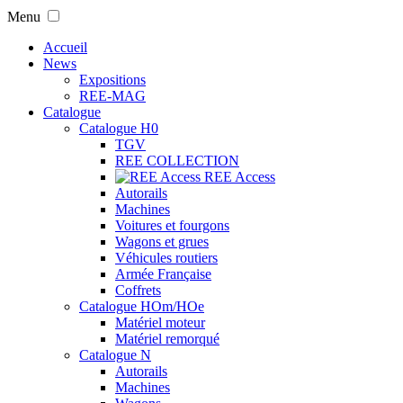
Menu
Accueil
News
Expositions
REE-MAG
Catalogue
Catalogue H0
TGV
REE COLLECTION
REE Access
Autorails
Machines
Voitures et fourgons
Wagons et grues
Véhicules routiers
Armée Française
Coffrets
Catalogue HOm/HOe
Matériel moteur
Matériel remorqué
Catalogue N
Autorails
Machines