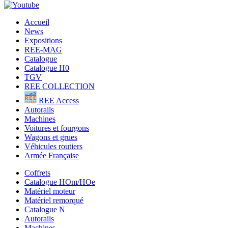
Accueil
News
Expositions
REE-MAG
Catalogue
Catalogue H0
TGV
REE COLLECTION
REE Access
Autorails
Machines
Voitures et fourgons
Wagons et grues
Véhicules routiers
Armée Française
Coffrets
Catalogue HOm/HOe
Matériel moteur
Matériel remorqué
Catalogue N
Autorails
Machines