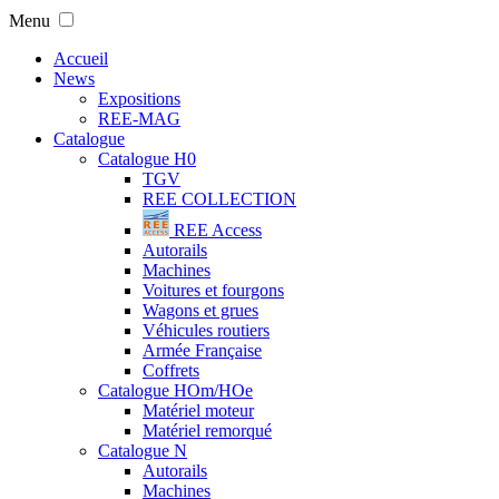
Menu
Accueil
News
Expositions
REE-MAG
Catalogue
Catalogue H0
TGV
REE COLLECTION
REE Access
Autorails
Machines
Voitures et fourgons
Wagons et grues
Véhicules routiers
Armée Française
Coffrets
Catalogue HOm/HOe
Matériel moteur
Matériel remorqué
Catalogue N
Autorails
Machines