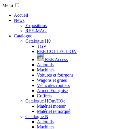
Menu
Accueil
News
Expositions
REE-MAG
Catalogue
Catalogue H0
TGV
REE COLLECTION
REE Access
Autorails
Machines
Voitures et fourgons
Wagons et grues
Véhicules routiers
Armée Française
Coffrets
Catalogue HOm/HOe
Matériel moteur
Matériel remorqué
Catalogue N
Autorails
Machines