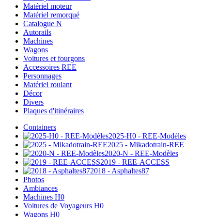
Matériel moteur
Matériel remorqué
Catalogue N
Autorails
Machines
Wagons
Voitures et fourgons
Accessoires REE
Personnages
Matériel roulant
Décor
Divers
Plaques d'itinéraires
Containers
2025-H0 - REE-Modèles
2025 - Mikadotrain-REE
2020-N - REE-Modèles
2019 - REE-ACCESS
2018 - Asphaltes87
Photos
Ambiances
Machines H0
Voitures de Voyageurs H0
Wagons H0