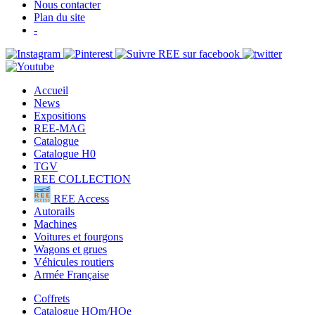
Nous contacter
Plan du site
-
Accueil
News
Expositions
REE-MAG
Catalogue
Catalogue H0
TGV
REE COLLECTION
REE Access
Autorails
Machines
Voitures et fourgons
Wagons et grues
Véhicules routiers
Armée Française
Coffrets
Catalogue HOm/HOe