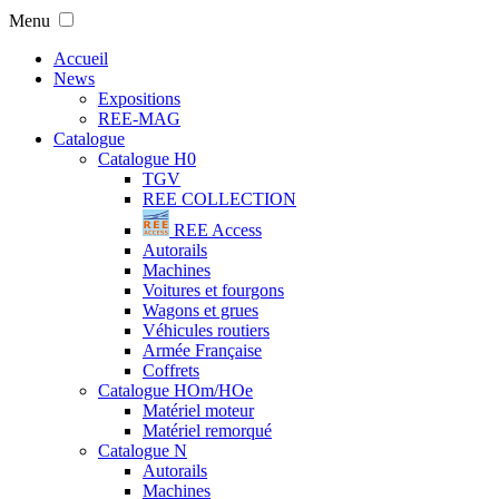
Menu
Accueil
News
Expositions
REE-MAG
Catalogue
Catalogue H0
TGV
REE COLLECTION
REE Access
Autorails
Machines
Voitures et fourgons
Wagons et grues
Véhicules routiers
Armée Française
Coffrets
Catalogue HOm/HOe
Matériel moteur
Matériel remorqué
Catalogue N
Autorails
Machines