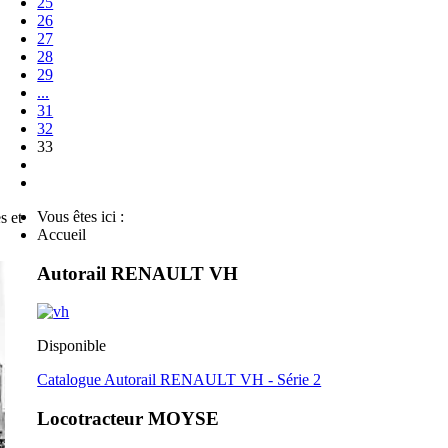
25
26
27
28
29
...
31
32
33
Vous êtes ici :
s et
Accueil
Autorail RENAULT VH
Disponible
Catalogue Autorail RENAULT VH - Série 2
Locotracteur MOYSE