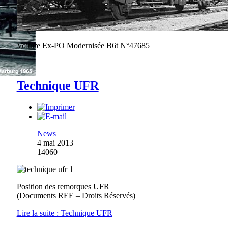
Voiture Ex-PO Modernisée B6t N°47685
Technique UFR
News
4 mai 2013
14060
Position des remorques UFR
(Documents REE – Droits Réservés)
Lire la suite : Technique UFR