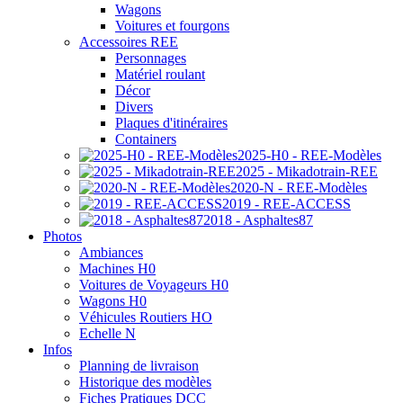
Wagons
Voitures et fourgons
Accessoires REE
Personnages
Matériel roulant
Décor
Divers
Plaques d'itinéraires
Containers
2025-H0 - REE-Modèles
2025 - Mikadotrain-REE
2020-N - REE-Modèles
2019 - REE-ACCESS
2018 - Asphaltes87
Photos
Ambiances
Machines H0
Voitures de Voyageurs H0
Wagons H0
Véhicules Routiers HO
Echelle N
Infos
Planning de livraison
Historique des modèles
Fiches Pratiques DCC