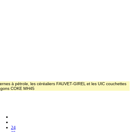
ernes à pétrole, les céréaliers FAUVET-GIREL et les UIC couchettes
 wagons COKE MH45
24