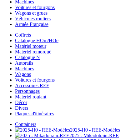
Machines
Voitures et fourgons
Wagons et grues
Véhicules routiers
Armée Française
Coffrets
Catalogue HOm/HOe
Matériel moteur
Matériel remorqué
Catalogue N
Autorails
Machines
Wagons
Voitures et fourgons
Accessoires REE
Personnages
Matériel roulant
Décor
Divers
Plaques d'itinéraires
Containers
2025-H0 - REE-Modèles
2025 - Mikadotrain-REE