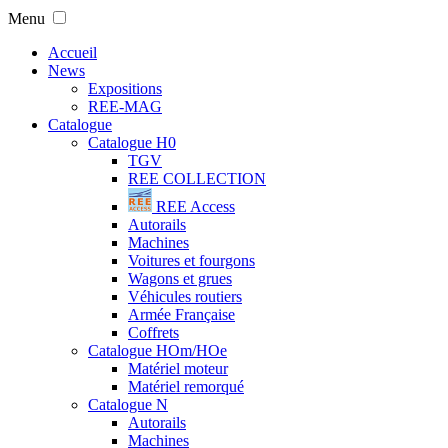
Menu
Accueil
News
Expositions
REE-MAG
Catalogue
Catalogue H0
TGV
REE COLLECTION
REE Access
Autorails
Machines
Voitures et fourgons
Wagons et grues
Véhicules routiers
Armée Française
Coffrets
Catalogue HOm/HOe
Matériel moteur
Matériel remorqué
Catalogue N
Autorails
Machines