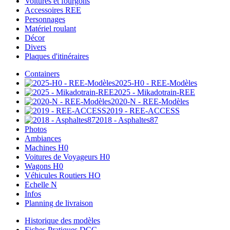
Voitures et fourgons
Accessoires REE
Personnages
Matériel roulant
Décor
Divers
Plaques d'itinéraires
Containers
2025-H0 - REE-Modèles
2025 - Mikadotrain-REE
2020-N - REE-Modèles
2019 - REE-ACCESS
2018 - Asphaltes87
Photos
Ambiances
Machines H0
Voitures de Voyageurs H0
Wagons H0
Véhicules Routiers HO
Echelle N
Infos
Planning de livraison
Historique des modèles
Fiches Pratiques DCC