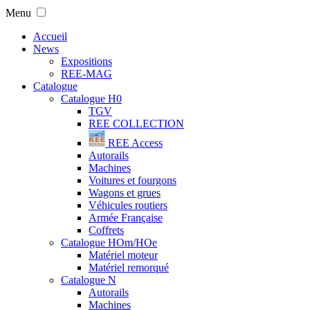
Menu
Accueil
News
Expositions
REE-MAG
Catalogue
Catalogue H0
TGV
REE COLLECTION
REE Access
Autorails
Machines
Voitures et fourgons
Wagons et grues
Véhicules routiers
Armée Française
Coffrets
Catalogue HOm/HOe
Matériel moteur
Matériel remorqué
Catalogue N
Autorails
Machines