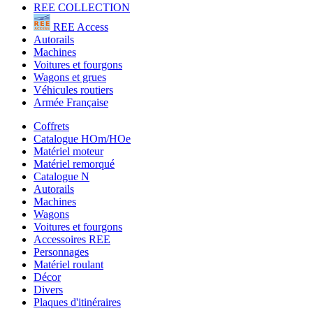
REE COLLECTION
REE Access
Autorails
Machines
Voitures et fourgons
Wagons et grues
Véhicules routiers
Armée Française
Coffrets
Catalogue HOm/HOe
Matériel moteur
Matériel remorqué
Catalogue N
Autorails
Machines
Wagons
Voitures et fourgons
Accessoires REE
Personnages
Matériel roulant
Décor
Divers
Plaques d'itinéraires