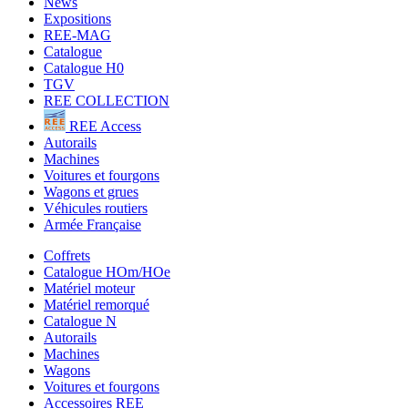
News
Expositions
REE-MAG
Catalogue
Catalogue H0
TGV
REE COLLECTION
REE Access
Autorails
Machines
Voitures et fourgons
Wagons et grues
Véhicules routiers
Armée Française
Coffrets
Catalogue HOm/HOe
Matériel moteur
Matériel remorqué
Catalogue N
Autorails
Machines
Wagons
Voitures et fourgons
Accessoires REE