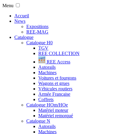
Menu
Accueil
News
Expositions
REE-MAG
Catalogue
Catalogue H0
TGV
REE COLLECTION
REE Access
Autorails
Machines
Voitures et fourgons
Wagons et grues
Véhicules routiers
Armée Française
Coffrets
Catalogue HOm/HOe
Matériel moteur
Matériel remorqué
Catalogue N
Autorails
Machines