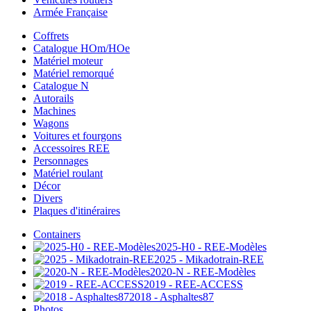
Armée Française
Coffrets
Catalogue HOm/HOe
Matériel moteur
Matériel remorqué
Catalogue N
Autorails
Machines
Wagons
Voitures et fourgons
Accessoires REE
Personnages
Matériel roulant
Décor
Divers
Plaques d'itinéraires
Containers
2025-H0 - REE-Modèles
2025 - Mikadotrain-REE
2020-N - REE-Modèles
2019 - REE-ACCESS
2018 - Asphaltes87
Photos