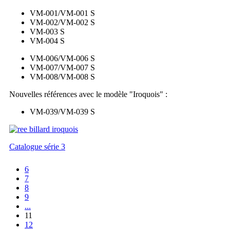
VM-001/VM-001 S
VM-002/VM-002 S
VM-003 S
VM-004 S
VM-006/VM-006 S
VM-007/VM-007 S
VM-008/VM-008 S
Nouvelles références avec le modèle "Iroquois" :
VM-039/VM-039 S
Catalogue série 3
6
7
8
9
...
11
12