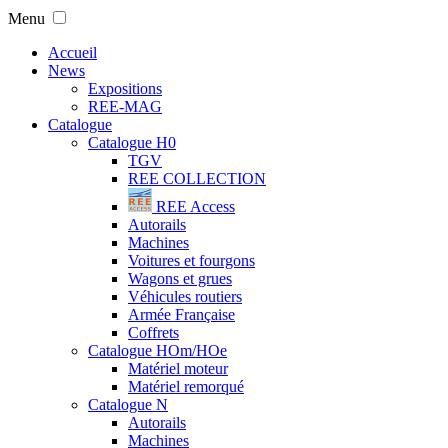
Menu
Accueil
News
Expositions
REE-MAG
Catalogue
Catalogue H0
TGV
REE COLLECTION
REE Access
Autorails
Machines
Voitures et fourgons
Wagons et grues
Véhicules routiers
Armée Française
Coffrets
Catalogue HOm/HOe
Matériel moteur
Matériel remorqué
Catalogue N
Autorails
Machines