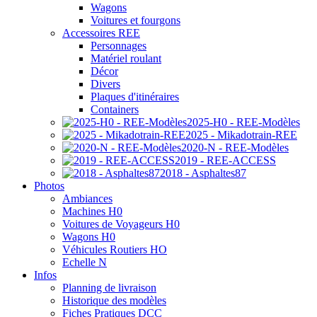
Wagons
Voitures et fourgons
Accessoires REE
Personnages
Matériel roulant
Décor
Divers
Plaques d'itinéraires
Containers
2025-H0 - REE-Modèles
2025 - Mikadotrain-REE
2020-N - REE-Modèles
2019 - REE-ACCESS
2018 - Asphaltes87
Photos
Ambiances
Machines H0
Voitures de Voyageurs H0
Wagons H0
Véhicules Routiers HO
Echelle N
Infos
Planning de livraison
Historique des modèles
Fiches Pratiques DCC