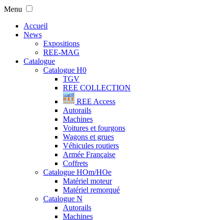
Menu
Accueil
News
Expositions
REE-MAG
Catalogue
Catalogue H0
TGV
REE COLLECTION
REE Access
Autorails
Machines
Voitures et fourgons
Wagons et grues
Véhicules routiers
Armée Française
Coffrets
Catalogue HOm/HOe
Matériel moteur
Matériel remorqué
Catalogue N
Autorails
Machines