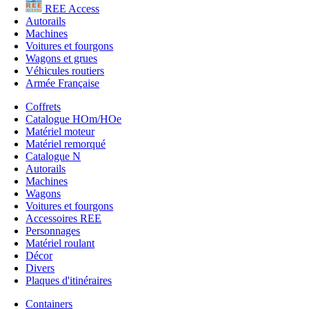
REE Access
Autorails
Machines
Voitures et fourgons
Wagons et grues
Véhicules routiers
Armée Française
Coffrets
Catalogue HOm/HOe
Matériel moteur
Matériel remorqué
Catalogue N
Autorails
Machines
Wagons
Voitures et fourgons
Accessoires REE
Personnages
Matériel roulant
Décor
Divers
Plaques d'itinéraires
Containers