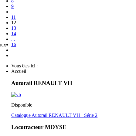
8
9
...
11
12
13
14
...
16
eaux
Vous êtes ici :
Accueil
Autorail RENAULT VH
Disponible
Catalogue Autorail RENAULT VH - Série 2
Locotracteur MOYSE