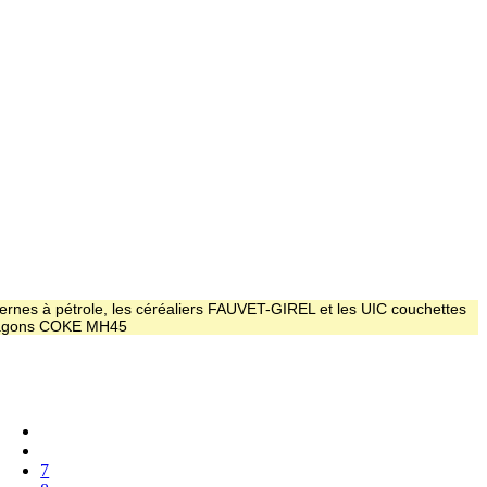
ernes à pétrole, les céréaliers FAUVET-GIREL et les UIC couchettes
 wagons COKE MH45
7