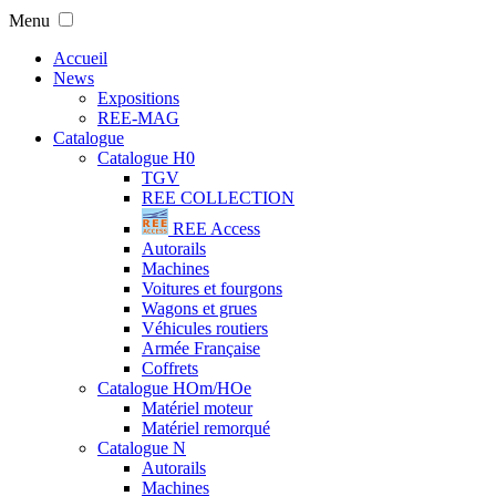
Menu
Accueil
News
Expositions
REE-MAG
Catalogue
Catalogue H0
TGV
REE COLLECTION
REE Access
Autorails
Machines
Voitures et fourgons
Wagons et grues
Véhicules routiers
Armée Française
Coffrets
Catalogue HOm/HOe
Matériel moteur
Matériel remorqué
Catalogue N
Autorails
Machines