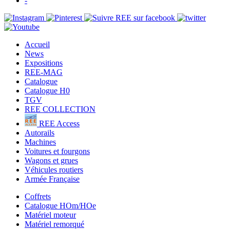
-
Accueil
News
Expositions
REE-MAG
Catalogue
Catalogue H0
TGV
REE COLLECTION
REE Access
Autorails
Machines
Voitures et fourgons
Wagons et grues
Véhicules routiers
Armée Française
Coffrets
Catalogue HOm/HOe
Matériel moteur
Matériel remorqué