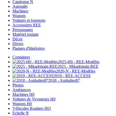
Catalogue N
Autorails
Machines
Wagons
Voitures et fourgons
Accessoires REE
Personnages
Matériel roulant
Décor
Divers
Plaques d'itinéraires
Containers
2025-H0 - REE-Modèles
2025 - Mikadotrain-REE
2020-N - REE-Modèles
2019 - REE-ACCESS
2018 - Asphaltes87
Photos
Ambiances
Machines H0
Voitures de Voyageurs H0
Wagons H0
Véhicules Routiers HO
Echelle N