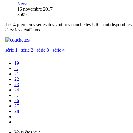
News
16 novembre 2017
8609
Les 4 premières séries des voitures couchettes UIC sont disponibles
chez les détaillants.
série 1
série 2
série 3
série 4
19
...
21
22
23
24
...
26
27
28
Vous êtes ici :