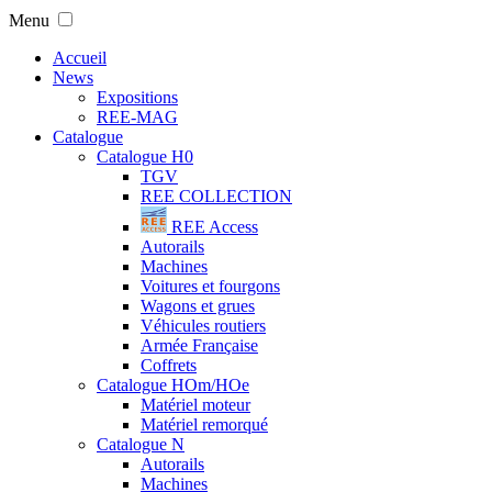
Menu
Accueil
News
Expositions
REE-MAG
Catalogue
Catalogue H0
TGV
REE COLLECTION
REE Access
Autorails
Machines
Voitures et fourgons
Wagons et grues
Véhicules routiers
Armée Française
Coffrets
Catalogue HOm/HOe
Matériel moteur
Matériel remorqué
Catalogue N
Autorails
Machines