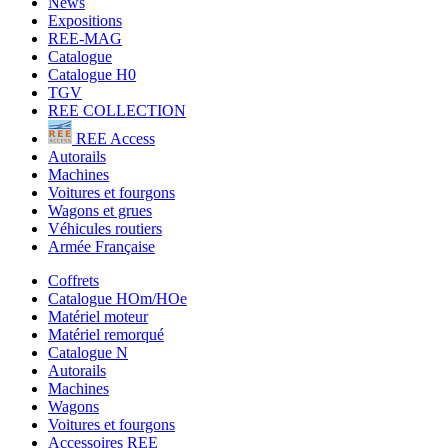
News
Expositions
REE-MAG
Catalogue
Catalogue H0
TGV
REE COLLECTION
REE Access
Autorails
Machines
Voitures et fourgons
Wagons et grues
Véhicules routiers
Armée Française
Coffrets
Catalogue HOm/HOe
Matériel moteur
Matériel remorqué
Catalogue N
Autorails
Machines
Wagons
Voitures et fourgons
Accessoires REE