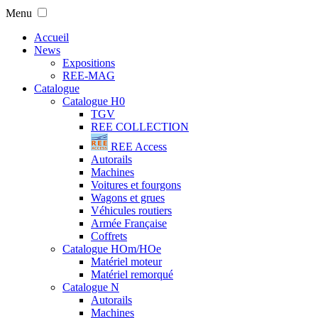
Menu
Accueil
News
Expositions
REE-MAG
Catalogue
Catalogue H0
TGV
REE COLLECTION
REE Access
Autorails
Machines
Voitures et fourgons
Wagons et grues
Véhicules routiers
Armée Française
Coffrets
Catalogue HOm/HOe
Matériel moteur
Matériel remorqué
Catalogue N
Autorails
Machines