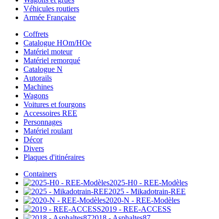
Véhicules routiers
Armée Française
Coffrets
Catalogue HOm/HOe
Matériel moteur
Matériel remorqué
Catalogue N
Autorails
Machines
Wagons
Voitures et fourgons
Accessoires REE
Personnages
Matériel roulant
Décor
Divers
Plaques d'itinéraires
Containers
2025-H0 - REE-Modèles
2025 - Mikadotrain-REE
2020-N - REE-Modèles
2019 - REE-ACCESS
2018 - Asphaltes87