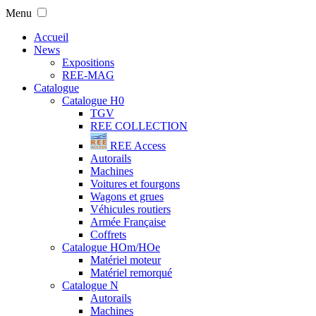
Menu
Accueil
News
Expositions
REE-MAG
Catalogue
Catalogue H0
TGV
REE COLLECTION
REE Access
Autorails
Machines
Voitures et fourgons
Wagons et grues
Véhicules routiers
Armée Française
Coffrets
Catalogue HOm/HOe
Matériel moteur
Matériel remorqué
Catalogue N
Autorails
Machines