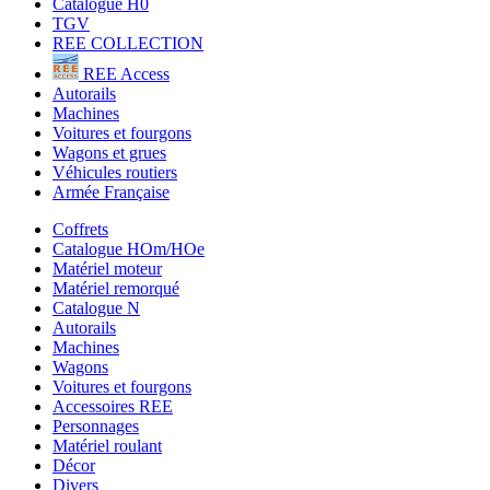
Catalogue H0
TGV
REE COLLECTION
REE Access
Autorails
Machines
Voitures et fourgons
Wagons et grues
Véhicules routiers
Armée Française
Coffrets
Catalogue HOm/HOe
Matériel moteur
Matériel remorqué
Catalogue N
Autorails
Machines
Wagons
Voitures et fourgons
Accessoires REE
Personnages
Matériel roulant
Décor
Divers