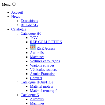
Menu
Accueil
News
Expositions
REE-MAG
Catalogue
Catalogue H0
TGV
REE COLLECTION
REE Access
Autorails
Machines
Voitures et fourgons
Wagons et grues
Véhicules routiers
Armée Française
Coffrets
Catalogue HOm/HOe
Matériel moteur
Matériel remorqué
Catalogue N
Autorails
Machines