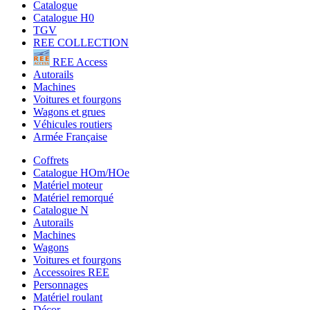
Catalogue
Catalogue H0
TGV
REE COLLECTION
REE Access
Autorails
Machines
Voitures et fourgons
Wagons et grues
Véhicules routiers
Armée Française
Coffrets
Catalogue HOm/HOe
Matériel moteur
Matériel remorqué
Catalogue N
Autorails
Machines
Wagons
Voitures et fourgons
Accessoires REE
Personnages
Matériel roulant
Décor