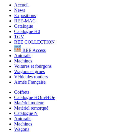
Accueil
News
Expositions
REE-MAG
Catalogue
Catalogue H0
TGV
REE COLLECTION
REE Access
Autorails
Machines
Voitures et fourgons
Wagons et grues
Véhicules routiers
Armée Française
Coffrets
Catalogue HOm/HOe
Matériel moteur
Matériel remorqué
Catalogue N
Autorails
Machines
Wagons