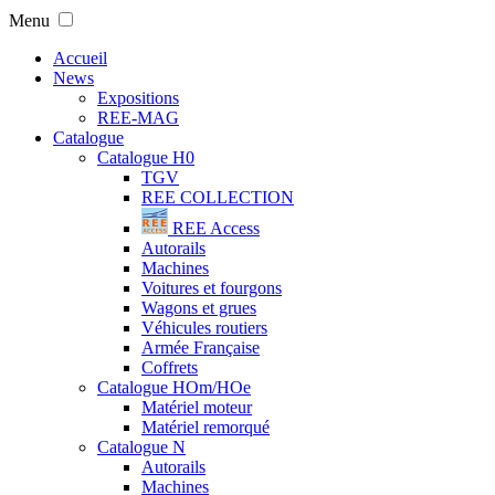
Menu
Accueil
News
Expositions
REE-MAG
Catalogue
Catalogue H0
TGV
REE COLLECTION
REE Access
Autorails
Machines
Voitures et fourgons
Wagons et grues
Véhicules routiers
Armée Française
Coffrets
Catalogue HOm/HOe
Matériel moteur
Matériel remorqué
Catalogue N
Autorails
Machines