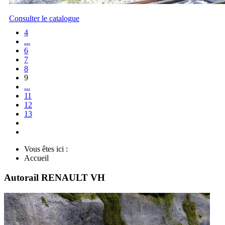
Consulter le catalogue
4
...
6
7
8
9
...
11
12
13
Vous êtes ici :
Accueil
Autorail RENAULT VH