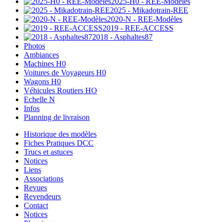
2025-H0 - REE-Modèles
2025 - Mikadotrain-REE
2020-N - REE-Modèles
2019 - REE-ACCESS
2018 - Asphaltes87
Photos
Ambiances
Machines H0
Voitures de Voyageurs H0
Wagons H0
Véhicules Routiers HO
Echelle N
Infos
Planning de livraison
Historique des modèles
Fiches Pratiques DCC
Trucs et astuces
Notices
Liens
Associations
Revues
Revendeurs
Contact
Notices