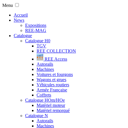
Menu
Accueil
News
Expositions
REE-MAG
Catalogue
Catalogue H0
TGV
REE COLLECTION
REE Access
Autorails
Machines
Voitures et fourgons
Wagons et grues
Véhicules routiers
Armée Française
Coffrets
Catalogue HOm/HOe
Matériel moteur
Matériel remorqué
Catalogue N
Autorails
Machines