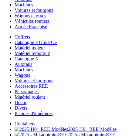
Machines
Voitures et fourgons
Wagons et grues
Véhicules routiers
Armée Française
Coffrets
Catalogue HOm/HOe
Matériel moteur
Matériel remorqué
Catalogue N
Autorails
Machines
Wagons
Voitures et fourgons
Accessoires REE
Personnages
Matériel roulant
Décor
Divers
Plaques d'itinéraires
Containers
2025-H0 - REE-Modèles
2025 - Mikadotrain-REE