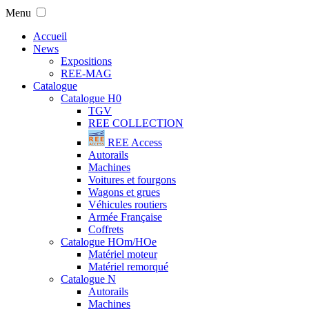
Menu
Accueil
News
Expositions
REE-MAG
Catalogue
Catalogue H0
TGV
REE COLLECTION
REE Access
Autorails
Machines
Voitures et fourgons
Wagons et grues
Véhicules routiers
Armée Française
Coffrets
Catalogue HOm/HOe
Matériel moteur
Matériel remorqué
Catalogue N
Autorails
Machines