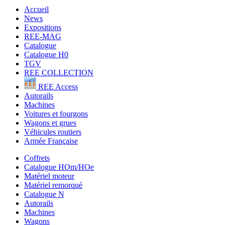
Accueil
News
Expositions
REE-MAG
Catalogue
Catalogue H0
TGV
REE COLLECTION
REE Access
Autorails
Machines
Voitures et fourgons
Wagons et grues
Véhicules routiers
Armée Française
Coffrets
Catalogue HOm/HOe
Matériel moteur
Matériel remorqué
Catalogue N
Autorails
Machines
Wagons