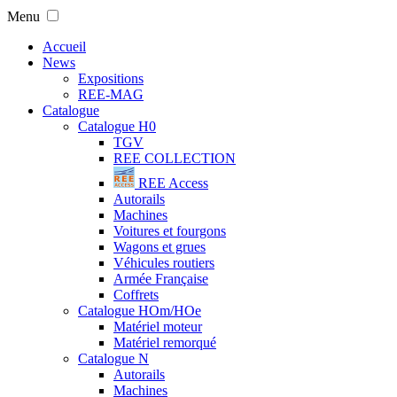
Menu
Accueil
News
Expositions
REE-MAG
Catalogue
Catalogue H0
TGV
REE COLLECTION
REE Access
Autorails
Machines
Voitures et fourgons
Wagons et grues
Véhicules routiers
Armée Française
Coffrets
Catalogue HOm/HOe
Matériel moteur
Matériel remorqué
Catalogue N
Autorails
Machines