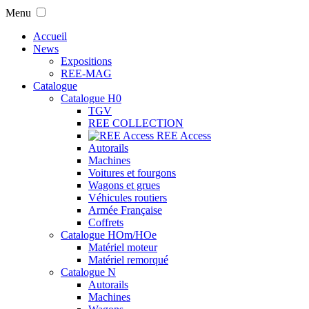
Menu
Accueil
News
Expositions
REE-MAG
Catalogue
Catalogue H0
TGV
REE COLLECTION
REE Access
Autorails
Machines
Voitures et fourgons
Wagons et grues
Véhicules routiers
Armée Française
Coffrets
Catalogue HOm/HOe
Matériel moteur
Matériel remorqué
Catalogue N
Autorails
Machines