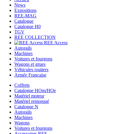
News
Expositions
REE-MAG
Catalogue
Catalogue H0
TGV
REE COLLECTION
REE Access
Autorails
Machines
Voitures et fourgons
Wagons et grues
Véhicules routiers
Armée Française
Coffrets
Catalogue HOm/HOe
Matériel moteur
Matériel remorqué
Catalogue N
Autorails
Machines
Wagons
Voitures et fourgons
Accessoires REE