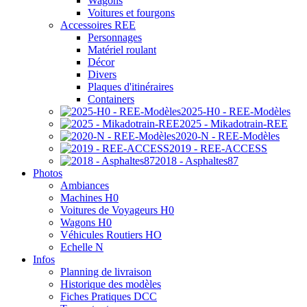
Wagons
Voitures et fourgons
Accessoires REE
Personnages
Matériel roulant
Décor
Divers
Plaques d'itinéraires
Containers
2025-H0 - REE-Modèles
2025 - Mikadotrain-REE
2020-N - REE-Modèles
2019 - REE-ACCESS
2018 - Asphaltes87
Photos
Ambiances
Machines H0
Voitures de Voyageurs H0
Wagons H0
Véhicules Routiers HO
Echelle N
Infos
Planning de livraison
Historique des modèles
Fiches Pratiques DCC