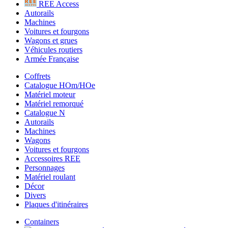
REE Access
Autorails
Machines
Voitures et fourgons
Wagons et grues
Véhicules routiers
Armée Française
Coffrets
Catalogue HOm/HOe
Matériel moteur
Matériel remorqué
Catalogue N
Autorails
Machines
Wagons
Voitures et fourgons
Accessoires REE
Personnages
Matériel roulant
Décor
Divers
Plaques d'itinéraires
Containers