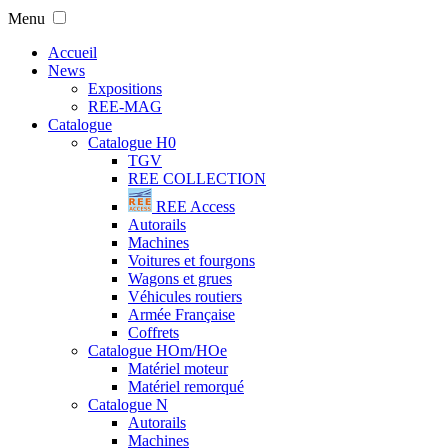
Menu
Accueil
News
Expositions
REE-MAG
Catalogue
Catalogue H0
TGV
REE COLLECTION
REE Access
Autorails
Machines
Voitures et fourgons
Wagons et grues
Véhicules routiers
Armée Française
Coffrets
Catalogue HOm/HOe
Matériel moteur
Matériel remorqué
Catalogue N
Autorails
Machines