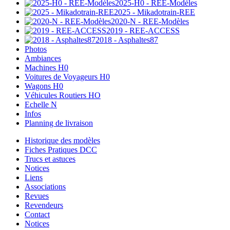
2025-H0 - REE-Modèles
2025 - Mikadotrain-REE
2020-N - REE-Modèles
2019 - REE-ACCESS
2018 - Asphaltes87
Photos
Ambiances
Machines H0
Voitures de Voyageurs H0
Wagons H0
Véhicules Routiers HO
Echelle N
Infos
Planning de livraison
Historique des modèles
Fiches Pratiques DCC
Trucs et astuces
Notices
Liens
Associations
Revues
Revendeurs
Contact
Notices