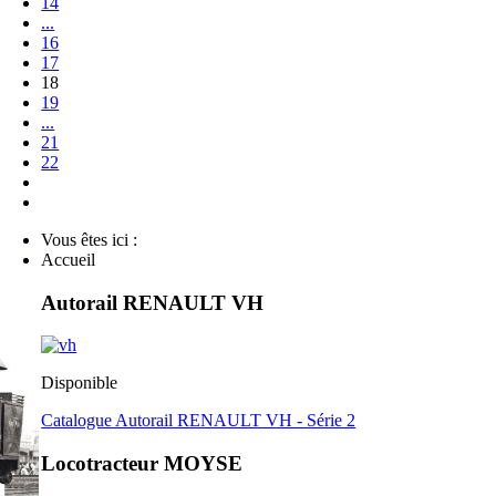
14
...
16
17
18
19
...
21
22
Vous êtes ici :
Accueil
Autorail RENAULT VH
Disponible
Catalogue Autorail RENAULT VH - Série 2
Locotracteur MOYSE