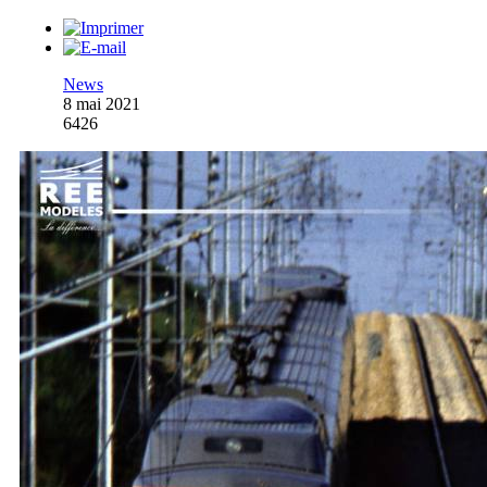
News
8 mai 2021
6426