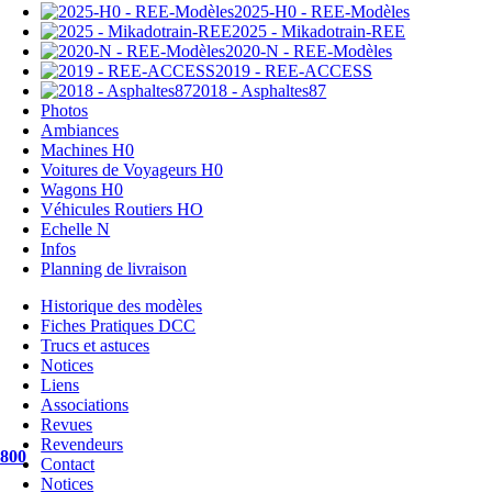
2025-H0 - REE-Modèles
2025 - Mikadotrain-REE
2020-N - REE-Modèles
2019 - REE-ACCESS
2018 - Asphaltes87
Photos
Ambiances
Machines H0
Voitures de Voyageurs H0
Wagons H0
Véhicules Routiers HO
Echelle N
Infos
Planning de livraison
Historique des modèles
Fiches Pratiques DCC
Trucs et astuces
Notices
Liens
Associations
Revues
Revendeurs
800
Contact
Notices