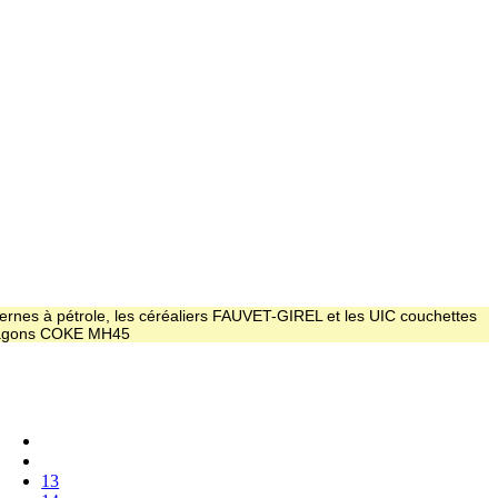
ernes à pétrole, les céréaliers FAUVET-GIREL et les UIC couchettes
 wagons COKE MH45
13