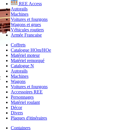
REE Access
Autorails
Machines
Voitures et fourgons
Wagons et grues
Véhicules routiers
Armée Française
Coffrets
Catalogue HOm/HOe
Matériel moteur
Matériel remorqué
Catalogue N
Autorails
Machines
2
Wagons
Voitures et fourgons
Accessoires REE
Personnages
Matériel roulant
Décor
Divers
Plaques d'itinéraires
Containers