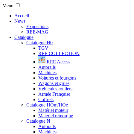
Menu
Accueil
News
Expositions
REE-MAG
Catalogue
Catalogue H0
TGV
REE COLLECTION
REE Access
Autorails
Machines
Voitures et fourgons
Wagons et grues
Véhicules routiers
Armée Française
Coffrets
Catalogue HOm/HOe
Matériel moteur
Matériel remorqué
Catalogue N
Autorails
Machines