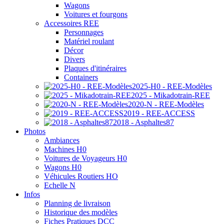
Wagons
Voitures et fourgons
Accessoires REE
Personnages
Matériel roulant
Décor
Divers
Plaques d'itinéraires
Containers
2025-H0 - REE-Modèles
2025 - Mikadotrain-REE
2020-N - REE-Modèles
2019 - REE-ACCESS
2018 - Asphaltes87
Photos
Ambiances
Machines H0
Voitures de Voyageurs H0
Wagons H0
Véhicules Routiers HO
Echelle N
Infos
Planning de livraison
Historique des modèles
Fiches Pratiques DCC