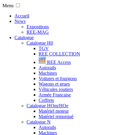
Menu
Accueil
News
Expositions
REE-MAG
Catalogue
Catalogue H0
TGV
REE COLLECTION
REE Access
Autorails
Machines
Voitures et fourgons
Wagons et grues
Véhicules routiers
Armée Française
Coffrets
Catalogue HOm/HOe
Matériel moteur
Matériel remorqué
Catalogue N
Autorails
Machines