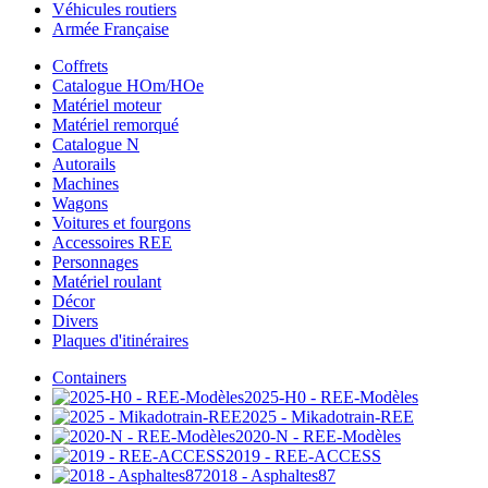
Véhicules routiers
Armée Française
Coffrets
Catalogue HOm/HOe
Matériel moteur
Matériel remorqué
Catalogue N
Autorails
Machines
Wagons
Voitures et fourgons
Accessoires REE
Personnages
Matériel roulant
Décor
Divers
Plaques d'itinéraires
Containers
2025-H0 - REE-Modèles
2025 - Mikadotrain-REE
2020-N - REE-Modèles
2019 - REE-ACCESS
2018 - Asphaltes87