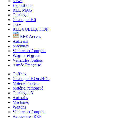
News
Expositions
REE-MAG
Catalogue
Catalogue H0
TGV
REE COLLECTION
REE Access
Autorails
Machines
Voitures et fourgons
Wagons et grues
Véhicules routiers
Armée Française
Coffrets
Catalogue HOm/HOe
Matériel moteur
Matériel remorqué
Catalogue N
Autorails
Machines
Wagons
Voitures et fourgons
Accessoires REE