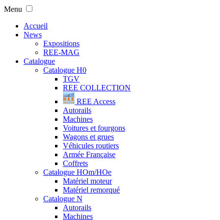
Menu
Accueil
News
Expositions
REE-MAG
Catalogue
Catalogue H0
TGV
REE COLLECTION
REE Access
Autorails
Machines
Voitures et fourgons
Wagons et grues
Véhicules routiers
Armée Française
Coffrets
Catalogue HOm/HOe
Matériel moteur
Matériel remorqué
Catalogue N
Autorails
Machines