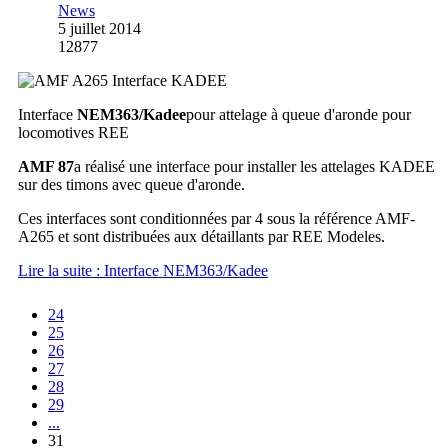
News
5 juillet 2014
12877
Interface
NEM363/Kadee
pour attelage à queue d'aronde pour
locomotives REE
AMF 87
a réalisé une interface pour installer les attelages KADEE
sur des timons avec queue d'aronde.
Ces interfaces sont conditionnées par 4 sous la référence AMF-
A265 et sont distribuées aux détaillants par REE Modeles.
Lire la suite : Interface NEM363/Kadee
24
25
26
27
28
29
...
31