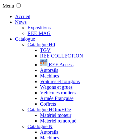
Menu
Accueil
News
Expositions
REE-MAG
Catalogue
Catalogue H0
TGV
REE COLLECTION
REE Access
Autorails
Machines
Voitures et fourgons
Wagons et grues
Véhicules routiers
Armée Française
Coffrets
Catalogue HOm/HOe
Matériel moteur
Matériel remorqué
Catalogue N
Autorails
Machines