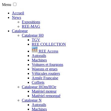
Menu
Accueil
News
Expositions
REE-MAG
Catalogue
Catalogue H0
TGV
REE COLLECTION
REE Access
Autorails
Machines
Voitures et fourgons
Wagons et grues
Véhicules routiers
Armée Française
Coffrets
Catalogue HOm/HOe
Matériel moteur
Matériel remorqué
Catalogue N
Autorails
Machines