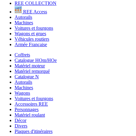
REE COLLECTION
REE Access
Autorails
Machines
Voitures et fourgons
Wagons et grues
Véhicules routiers
Armée Française
Coffrets
Catalogue HOm/HOe
Matériel moteur
Matériel remorqué
Catalogue N
Autorails
Machines
Wagons
Voitures et fourgons
Accessoires REE
Personnages
Matériel roulant
Décor
Divers
Plaques d'itinéraires