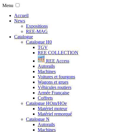
Menu
Accueil
News
Expositions
REE-MAG
Catalogue
Catalogue H0
TGV
REE COLLECTION
REE Access
Autorails
Machines
Voitures et fourgons
Wagons et grues
Véhicules routiers
Armée Française
Coffrets
Catalogue HOm/HOe
Matériel moteur
Matériel remorqué
Catalogue N
Autorails
Machines