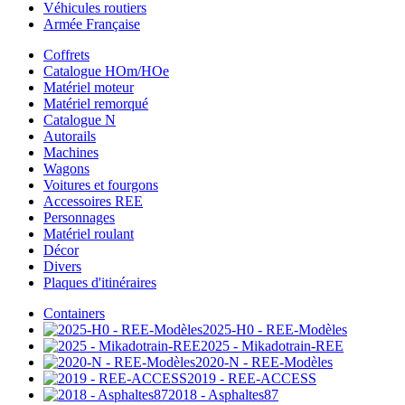
Véhicules routiers
Armée Française
Coffrets
Catalogue HOm/HOe
Matériel moteur
Matériel remorqué
Catalogue N
Autorails
Machines
Wagons
Voitures et fourgons
Accessoires REE
Personnages
Matériel roulant
Décor
Divers
Plaques d'itinéraires
Containers
2025-H0 - REE-Modèles
2025 - Mikadotrain-REE
2020-N - REE-Modèles
2019 - REE-ACCESS
2018 - Asphaltes87