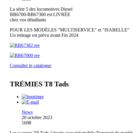
La série 5 des locomotives Diesel
BB6700-BB67300 est LIVRÉE
chez vos détaillants
POUR LES MODÈLES "MULTISERVICE" et "ISABELLE"
Un retirage est prévu avant Fin 2024
Consulter le catalogue
TRÉMIES T8 Tads
News
20 octobre 2023
1698
Les wagons T8 Tads à bogie avec toit mobile Transport de matéri