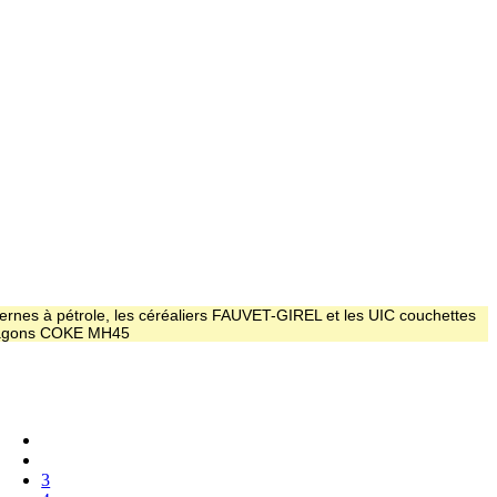
ernes à pétrole, les céréaliers FAUVET-GIREL et les UIC couchettes
 wagons COKE MH45
3