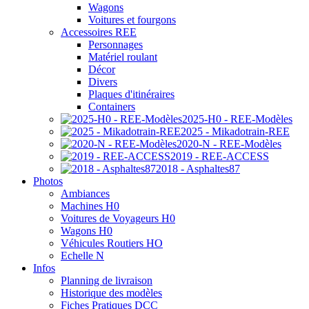
Wagons
Voitures et fourgons
Accessoires REE
Personnages
Matériel roulant
Décor
Divers
Plaques d'itinéraires
Containers
2025-H0 - REE-Modèles
2025 - Mikadotrain-REE
2020-N - REE-Modèles
2019 - REE-ACCESS
2018 - Asphaltes87
Photos
Ambiances
Machines H0
Voitures de Voyageurs H0
Wagons H0
Véhicules Routiers HO
Echelle N
Infos
Planning de livraison
Historique des modèles
Fiches Pratiques DCC