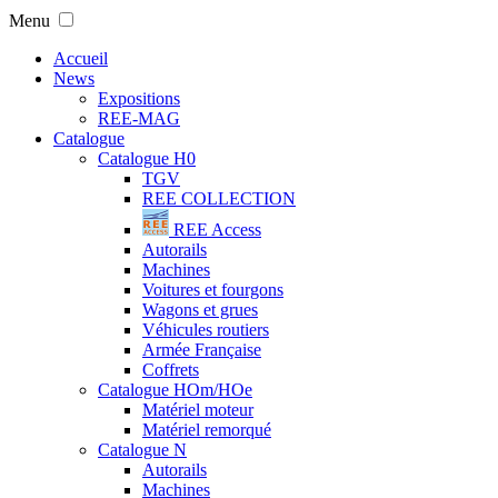
Menu
Accueil
News
Expositions
REE-MAG
Catalogue
Catalogue H0
TGV
REE COLLECTION
REE Access
Autorails
Machines
Voitures et fourgons
Wagons et grues
Véhicules routiers
Armée Française
Coffrets
Catalogue HOm/HOe
Matériel moteur
Matériel remorqué
Catalogue N
Autorails
Machines