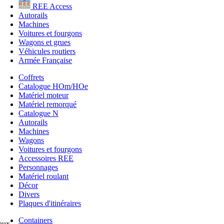
REE Access
Autorails
Machines
Voitures et fourgons
Wagons et grues
Véhicules routiers
Armée Française
Coffrets
Catalogue HOm/HOe
Matériel moteur
Matériel remorqué
Catalogue N
Autorails
Machines
Wagons
Voitures et fourgons
Accessoires REE
Personnages
Matériel roulant
Décor
Divers
Plaques d'itinéraires
Containers
aux