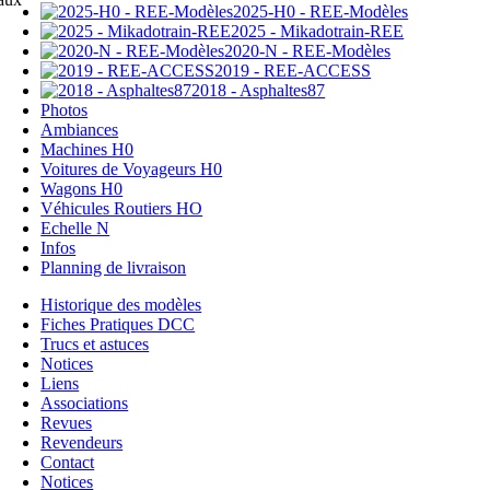
2025-H0 - REE-Modèles
2025 - Mikadotrain-REE
2020-N - REE-Modèles
2019 - REE-ACCESS
2018 - Asphaltes87
Photos
Ambiances
Machines H0
Voitures de Voyageurs H0
Wagons H0
Véhicules Routiers HO
Echelle N
Infos
Planning de livraison
Historique des modèles
Fiches Pratiques DCC
Trucs et astuces
Notices
Liens
Associations
Revues
Revendeurs
Contact
Notices