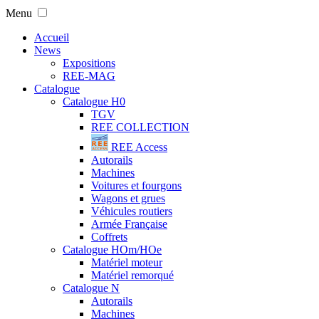
Menu
Accueil
News
Expositions
REE-MAG
Catalogue
Catalogue H0
TGV
REE COLLECTION
REE Access
Autorails
Machines
Voitures et fourgons
Wagons et grues
Véhicules routiers
Armée Française
Coffrets
Catalogue HOm/HOe
Matériel moteur
Matériel remorqué
Catalogue N
Autorails
Machines