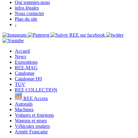
Qui sommes-nous
infos légales
Nous contacter
Plan du site
-
Accueil
News
Expositions
REE-MAG
Catalogue
Catalogue H0
TGV
REE COLLECTION
REE Access
Autorails
Machines
Voitures et fourgons
Wagons et grues
Véhicules routiers
Armée Française