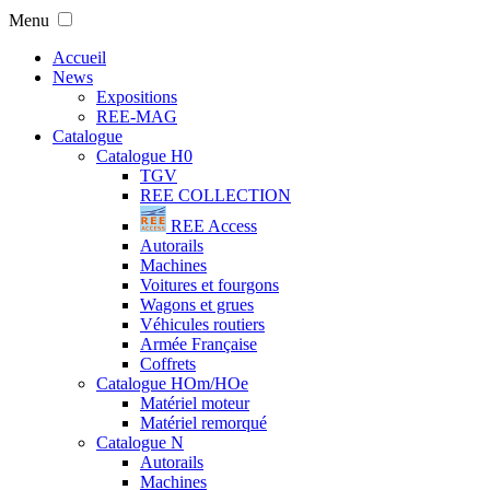
Menu
Accueil
News
Expositions
REE-MAG
Catalogue
Catalogue H0
TGV
REE COLLECTION
REE Access
Autorails
Machines
Voitures et fourgons
Wagons et grues
Véhicules routiers
Armée Française
Coffrets
Catalogue HOm/HOe
Matériel moteur
Matériel remorqué
Catalogue N
Autorails
Machines