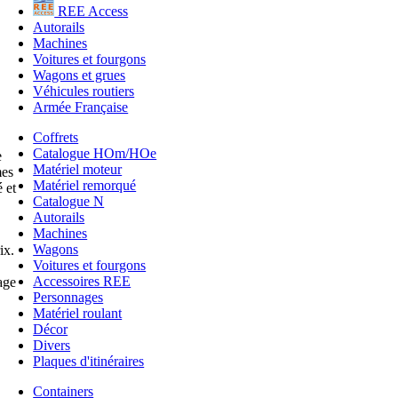
REE Access
Autorails
Machines
Voitures et fourgons
Wagons et grues
Véhicules routiers
Armée Française
Coffrets
Catalogue HOm/HOe
e
Matériel moteur
mes
Matériel remorqué
 et
Catalogue N
Autorails
Machines
Wagons
ix.
Voitures et fourgons
Accessoires REE
age
Personnages
Matériel roulant
Décor
Divers
Plaques d'itinéraires
Containers