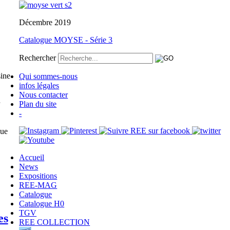
Décembre 2019
Catalogue MOYSE - Série 3
Rechercher
sine
Qui sommes-nous
infos légales
Nous contacter
Plan du site
-
que
Accueil
News
Expositions
REE-MAG
Catalogue
Catalogue H0
TGV
es
REE COLLECTION