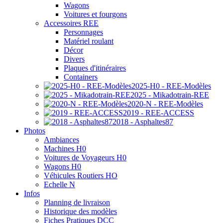
Wagons
Voitures et fourgons
Accessoires REE
Personnages
Matériel roulant
Décor
Divers
Plaques d'itinéraires
Containers
2025-H0 - REE-Modèles
2025 - Mikadotrain-REE
2020-N - REE-Modèles
2019 - REE-ACCESS
2018 - Asphaltes87
Photos
Ambiances
Machines H0
Voitures de Voyageurs H0
Wagons H0
Véhicules Routiers HO
Echelle N
Infos
Planning de livraison
Historique des modèles
Fiches Pratiques DCC