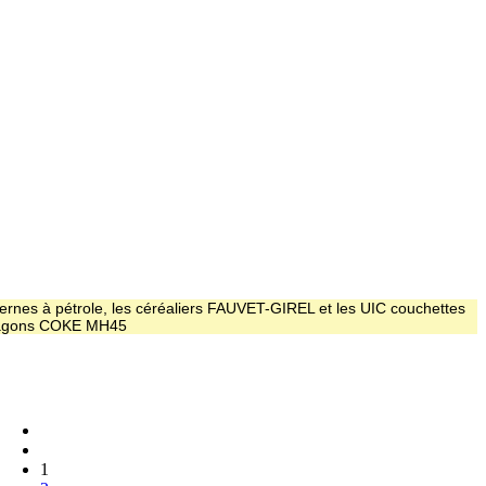
ernes à pétrole, les céréaliers FAUVET-GIREL et les UIC couchettes
 wagons COKE MH45
1