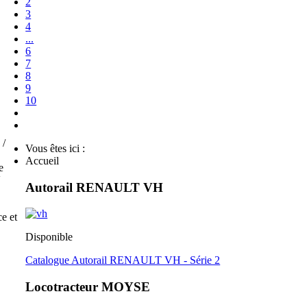
2
3
4
...
6
7
8
9
10
 /
Vous êtes ici :
Accueil
e
V
Autorail RENAULT VH
e et
Disponible
Catalogue Autorail RENAULT VH - Série 2
Locotracteur MOYSE