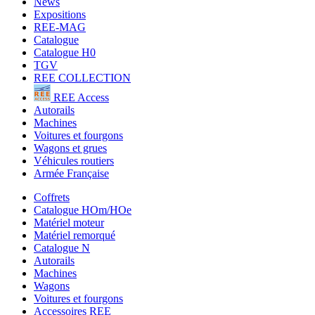
News
Expositions
REE-MAG
Catalogue
Catalogue H0
TGV
REE COLLECTION
REE Access
Autorails
Machines
Voitures et fourgons
Wagons et grues
Véhicules routiers
Armée Française
Coffrets
Catalogue HOm/HOe
Matériel moteur
Matériel remorqué
Catalogue N
Autorails
Machines
Wagons
Voitures et fourgons
Accessoires REE