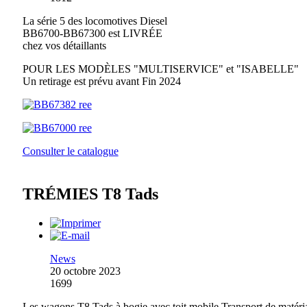
La série 5 des locomotives Diesel
BB6700-BB67300 est LIVRÉE
chez vos détaillants
POUR LES MODÈLES "MULTISERVICE" et "ISABELLE"
Un retirage est prévu avant Fin 2024
Consulter le catalogue
TRÉMIES T8 Tads
News
20 octobre 2023
1699
Les wagons T8 Tads à bogie avec toit mobile Transport de matéri