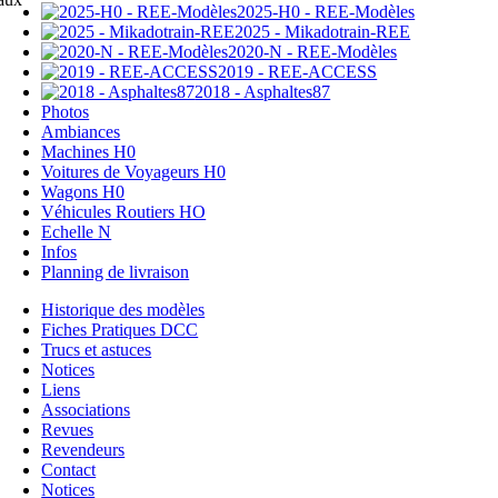
2025-H0 - REE-Modèles
2025 - Mikadotrain-REE
2020-N - REE-Modèles
2019 - REE-ACCESS
2018 - Asphaltes87
Photos
Ambiances
Machines H0
Voitures de Voyageurs H0
Wagons H0
Véhicules Routiers HO
Echelle N
Infos
Planning de livraison
Historique des modèles
Fiches Pratiques DCC
Trucs et astuces
Notices
Liens
Associations
Revues
Revendeurs
Contact
Notices