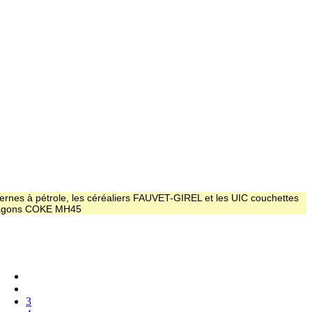
ernes à pétrole, les céréaliers FAUVET-GIREL et les UIC couchettes
 wagons COKE MH45
3