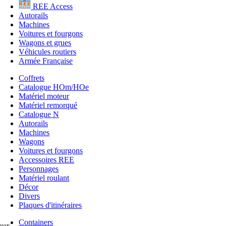
REE Access
Autorails
Machines
Voitures et fourgons
Wagons et grues
Véhicules routiers
Armée Française
Coffrets
Catalogue HOm/HOe
Matériel moteur
Matériel remorqué
Catalogue N
Autorails
Machines
Wagons
Voitures et fourgons
Accessoires REE
Personnages
Matériel roulant
Décor
Divers
Plaques d'itinéraires
Containers
aux