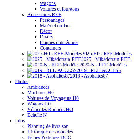
Wagons
Voitures et fourgons
Accessoires REE
Personnages
Matériel roulant
Décor
Divers
Plaques d'itinéraires
Containers
2025-H0 - REE-Modèles
2025 - Mikadotrain-REE
2020-N - REE-Modèles
2019 - REE-ACCESS
2018 - Asphaltes87
Photos
Ambiances
Machines H0
Voitures de Voyageurs H0
Wagons H0
Véhicules Routiers HO
Echelle N
Infos
Planning de livraison
Historique des modèles
Fiches Pratiques DCC