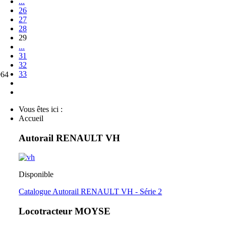
...
26
27
28
29
...
31
32
33
964
Vous êtes ici :
Accueil
Autorail RENAULT VH
Disponible
Catalogue Autorail RENAULT VH - Série 2
Locotracteur MOYSE