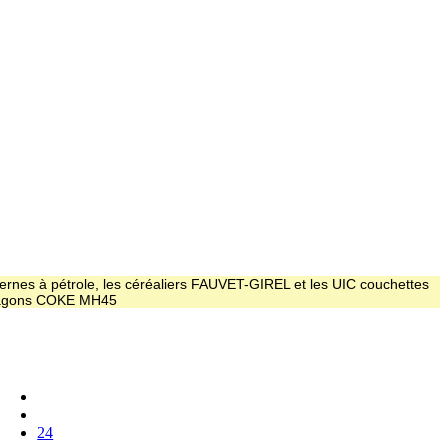
ernes à pétrole, les céréaliers FAUVET-GIREL et les UIC couchettes
 wagons COKE MH45
24