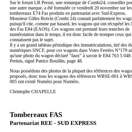
Sur le forum LR Presse, une remarque de Combi24, conseiller po
une autre marque, a été formulée ce vendredi 20 novembre sur les
tombereaux E74 Fas produits en partenariat avec Sud-Express.
Monsieur Gilles Boivin (Combi 24) connait parfaitement les wag
puisqu'il cite, comme par hasard, les wagons qui ont récupéré les
des Fas E84 (EAOS). Ces wagons ont permuté leurs tranches de
numérotation dans le temps, il est donc facile de tromper ceux qui
connaissent pas le sujet.
Il y a un grand tableau périodique des immatriculations, tiré des ét
numériques SNCF, pour ces wagons dans Voies Ferrées N°179 ai
qu'une photo du wagon déclaré "faux" à savoir le E84 763 5 048 
Pertuis, signé Patrice Bouillin, page 48.
Nous possédons des photos de la plupart des références des wago
proposés, donc tous les wagons des références WBSE-001 à WB
005 ont existé Numéro pour Numéro.
Christophe CHAPELLE
Tombereaux FAS
Partenariat REE - SUD EXPRESS