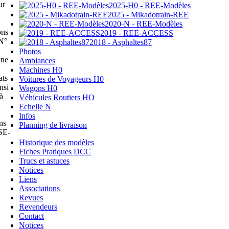
ur
2025-H0 - REE-Modèles
2025 - Mikadotrain-REE
2020-N - REE-Modèles
ons
2019 - REE-ACCESS
 N°
2018 - Asphaltes87
Photos
 ne
Ambiances
Machines H0
ats
Voitures de Voyageurs H0
nsi
Wagons H0
à
Véhicules Routiers HO
Echelle N
Infos
ns
Planning de livraison
SE-
Historique des modèles
Fiches Pratiques DCC
Trucs et astuces
Notices
Liens
Associations
Revues
Revendeurs
Contact
Notices