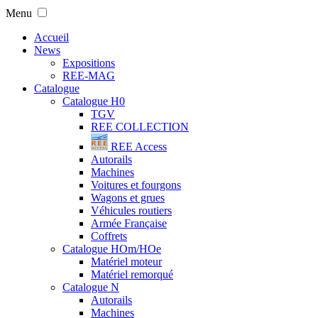
Menu
Accueil
News
Expositions
REE-MAG
Catalogue
Catalogue H0
TGV
REE COLLECTION
REE Access
Autorails
Machines
Voitures et fourgons
Wagons et grues
Véhicules routiers
Armée Française
Coffrets
Catalogue HOm/HOe
Matériel moteur
Matériel remorqué
Catalogue N
Autorails
Machines