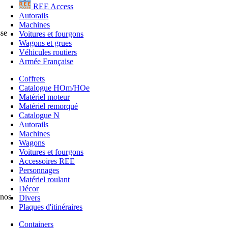
REE Access
Autorails
Machines
sse
Voitures et fourgons
Wagons et grues
Véhicules routiers
Armée Française
Coffrets
Catalogue HOm/HOe
Matériel moteur
Matériel remorqué
Catalogue N
Autorails
Machines
Wagons
Voitures et fourgons
Accessoires REE
Personnages
Matériel roulant
Décor
 nos
Divers
Plaques d'itinéraires
Containers