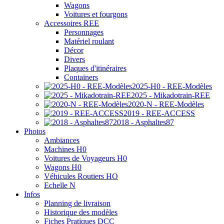
Wagons
Voitures et fourgons
Accessoires REE
Personnages
Matériel roulant
Décor
Divers
Plaques d'itinéraires
Containers
2025-H0 - REE-Modèles
2025 - Mikadotrain-REE
2020-N - REE-Modèles
2019 - REE-ACCESS
2018 - Asphaltes87
Photos
Ambiances
Machines H0
Voitures de Voyageurs H0
Wagons H0
Véhicules Routiers HO
Echelle N
Infos
Planning de livraison
Historique des modèles
Fiches Pratiques DCC