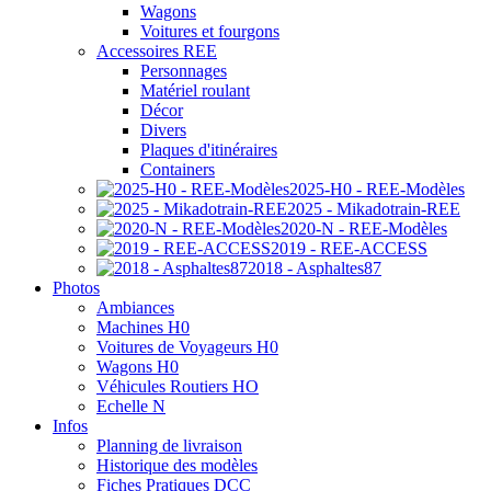
Wagons
Voitures et fourgons
Accessoires REE
Personnages
Matériel roulant
Décor
Divers
Plaques d'itinéraires
Containers
2025-H0 - REE-Modèles
2025 - Mikadotrain-REE
2020-N - REE-Modèles
2019 - REE-ACCESS
2018 - Asphaltes87
Photos
Ambiances
Machines H0
Voitures de Voyageurs H0
Wagons H0
Véhicules Routiers HO
Echelle N
Infos
Planning de livraison
Historique des modèles
Fiches Pratiques DCC