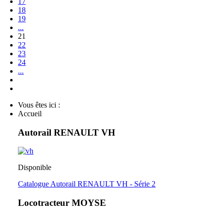
17
18
19
...
21
22
23
24
...
Vous êtes ici :
Accueil
Autorail RENAULT VH
Disponible
Catalogue Autorail RENAULT VH - Série 2
Locotracteur MOYSE