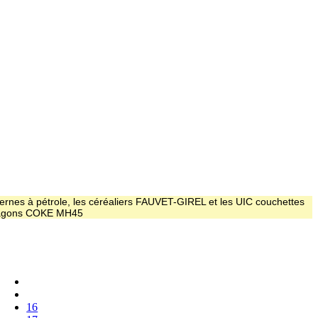
ernes à pétrole, les céréaliers FAUVET-GIREL et les UIC couchettes
 wagons COKE MH45
16