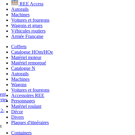
REE Access
Autorails
Machines
Voitures et fourgons
Wagons et grues
Véhicules routiers
Armée Française
Coffrets
Catalogue HOm/HOe
Matériel moteur
Matériel remorqué
Catalogue N
Autorails
Machines
Wagons
Voitures et fourgons
Accessoires REE
Personnages
Matériel roulant
Décor
Divers
Plaques d'itinéraires
t
Containers