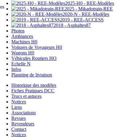
2025-H0 - REE-Modèles
ées
2025 - Mikadotrain-REE
2020-N - REE-Modèles
2019 - REE-ACCESS
2018 - Asphaltes87
Photos
Ambiances
Machines H0
Voitures de Voyageurs H0
Wagons H0
Véhicules Routiers HO
Echelle N
Infos
Planning de livraison
Historique des modèles
Fiches Pratiques DCC
Trucs et astuces
Notices
Liens
Associations
Revues
Revendeurs
Contact
Notices