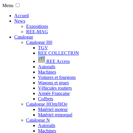
Menu
Accueil
News
Expositions
REE-MAG
Catalogue
Catalogue H0
TGV
REE COLLECTION
REE Access
Autorails
Machines
Voitures et fourgons
Wagons et grues
Véhicules routiers
Armée Française
Coffrets
Catalogue HOm/HOe
Matériel moteur
Matériel remorqué
Catalogue N
Autorails
Machines