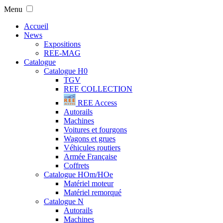
Menu
Accueil
News
Expositions
REE-MAG
Catalogue
Catalogue H0
TGV
REE COLLECTION
REE Access
Autorails
Machines
Voitures et fourgons
Wagons et grues
Véhicules routiers
Armée Française
Coffrets
Catalogue HOm/HOe
Matériel moteur
Matériel remorqué
Catalogue N
Autorails
Machines