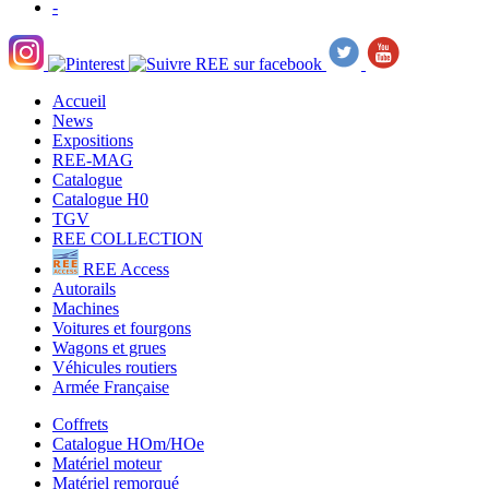
-
Accueil
News
Expositions
REE-MAG
Catalogue
Catalogue H0
TGV
REE COLLECTION
REE Access
Autorails
Machines
Voitures et fourgons
Wagons et grues
Véhicules routiers
Armée Française
Coffrets
Catalogue HOm/HOe
Matériel moteur
Matériel remorqué