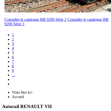
Consulter le catalogue BB 9200 Série 2
Consulter le catalogue BB
9200 Série 3
1
2
3
4
5
6
7
8
9
...
Vous êtes ici :
Accueil
Autorail RENAULT VH