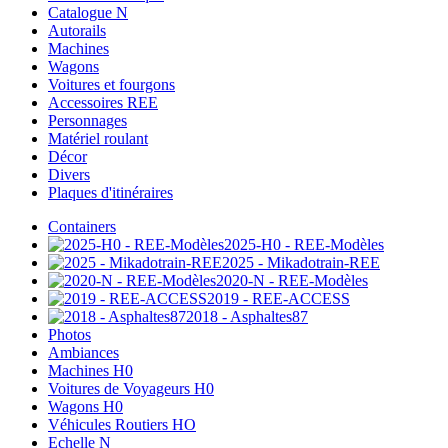
Catalogue N
Autorails
Machines
Wagons
Voitures et fourgons
Accessoires REE
Personnages
Matériel roulant
Décor
Divers
Plaques d'itinéraires
Containers
2025-H0 - REE-Modèles
2025 - Mikadotrain-REE
2020-N - REE-Modèles
2019 - REE-ACCESS
2018 - Asphaltes87
Photos
Ambiances
Machines H0
Voitures de Voyageurs H0
Wagons H0
Véhicules Routiers HO
Echelle N