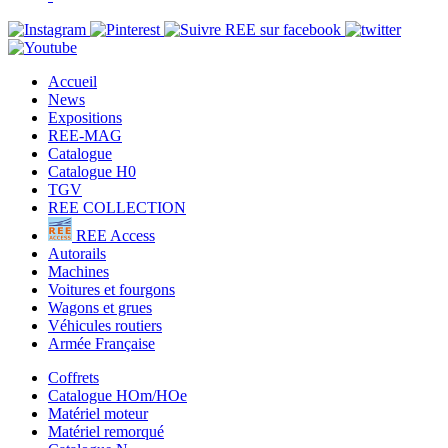
Accueil
News
Expositions
REE-MAG
Catalogue
Catalogue H0
TGV
REE COLLECTION
REE Access
Autorails
Machines
Voitures et fourgons
Wagons et grues
Véhicules routiers
Armée Française
Coffrets
Catalogue HOm/HOe
Matériel moteur
Matériel remorqué