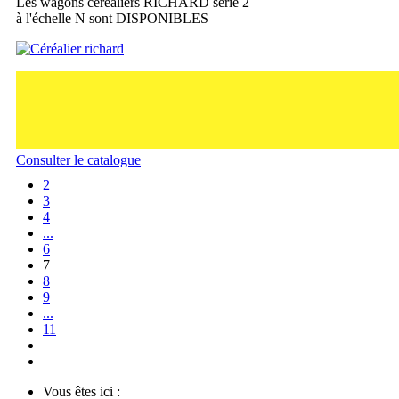
Les wagons céréaliers RICHARD série 2
à l'échelle N sont DISPONIBLES
Consulter le catalogue
2
3
4
...
6
7
8
9
...
11
Vous êtes ici :