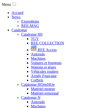
Menu
Accueil
News
Expositions
REE-MAG
Catalogue
Catalogue H0
TGV
REE COLLECTION
REE Access
Autorails
Machines
Voitures et fourgons
Wagons et grues
Véhicules routiers
Armée Française
Coffrets
Catalogue HOm/HOe
Matériel moteur
Matériel remorqué
Catalogue N
Autorails
Machines