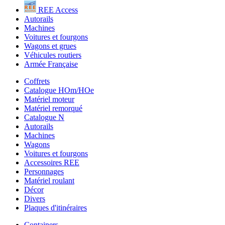
REE Access
Autorails
Machines
Voitures et fourgons
Wagons et grues
Véhicules routiers
Armée Française
Coffrets
Catalogue HOm/HOe
Matériel moteur
Matériel remorqué
Catalogue N
Autorails
Machines
Wagons
Voitures et fourgons
Accessoires REE
Personnages
Matériel roulant
Décor
Divers
Plaques d'itinéraires
Containers