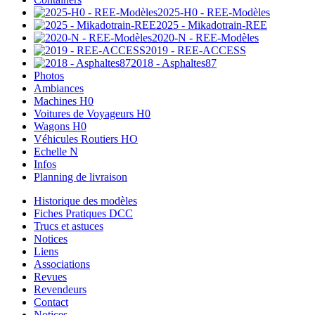
2025-H0 - REE-Modèles
2025 - Mikadotrain-REE
2020-N - REE-Modèles
2019 - REE-ACCESS
2018 - Asphaltes87
Photos
Ambiances
Machines H0
Voitures de Voyageurs H0
Wagons H0
Véhicules Routiers HO
Echelle N
Infos
Planning de livraison
Historique des modèles
Fiches Pratiques DCC
Trucs et astuces
Notices
Liens
Associations
Revues
Revendeurs
Contact
Notices