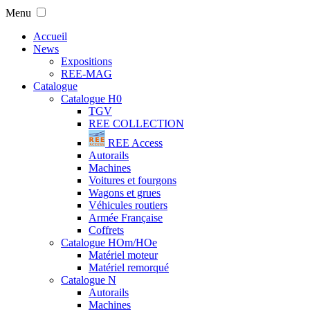
Menu
Accueil
News
Expositions
REE-MAG
Catalogue
Catalogue H0
TGV
REE COLLECTION
REE Access
Autorails
Machines
Voitures et fourgons
Wagons et grues
Véhicules routiers
Armée Française
Coffrets
Catalogue HOm/HOe
Matériel moteur
Matériel remorqué
Catalogue N
Autorails
Machines