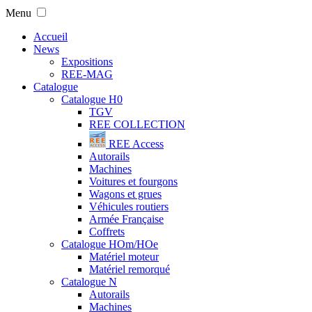
Menu
Accueil
News
Expositions
REE-MAG
Catalogue
Catalogue H0
TGV
REE COLLECTION
REE Access
Autorails
Machines
Voitures et fourgons
Wagons et grues
Véhicules routiers
Armée Française
Coffrets
Catalogue HOm/HOe
Matériel moteur
Matériel remorqué
Catalogue N
Autorails
Machines