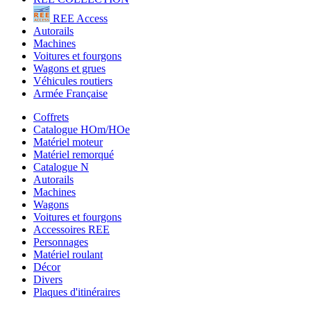
REE Access
Autorails
Machines
Voitures et fourgons
Wagons et grues
Véhicules routiers
Armée Française
Coffrets
Catalogue HOm/HOe
Matériel moteur
Matériel remorqué
Catalogue N
Autorails
Machines
Wagons
Voitures et fourgons
Accessoires REE
Personnages
Matériel roulant
Décor
Divers
Plaques d'itinéraires