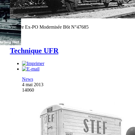
Voiture Ex-PO Modernisée B6t N°47685
Technique UFR
News
4 mai 2013
14060