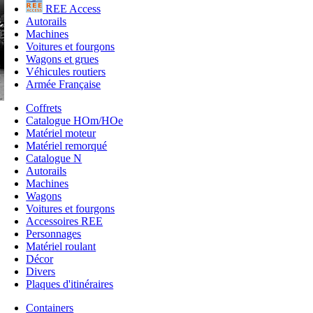
REE Access
Autorails
Machines
Voitures et fourgons
Wagons et grues
Véhicules routiers
Armée Française
Coffrets
Catalogue HOm/HOe
Matériel moteur
Matériel remorqué
Catalogue N
Autorails
Machines
Wagons
Voitures et fourgons
Accessoires REE
Personnages
Matériel roulant
Décor
Divers
Plaques d'itinéraires
Containers