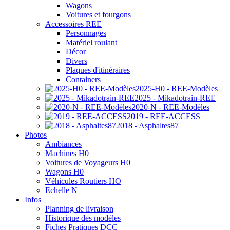
Wagons
Voitures et fourgons
Accessoires REE
Personnages
Matériel roulant
Décor
Divers
Plaques d'itinéraires
Containers
2025-H0 - REE-Modèles
2025 - Mikadotrain-REE
2020-N - REE-Modèles
2019 - REE-ACCESS
2018 - Asphaltes87
Photos
Ambiances
Machines H0
Voitures de Voyageurs H0
Wagons H0
Véhicules Routiers HO
Echelle N
Infos
Planning de livraison
Historique des modèles
Fiches Pratiques DCC