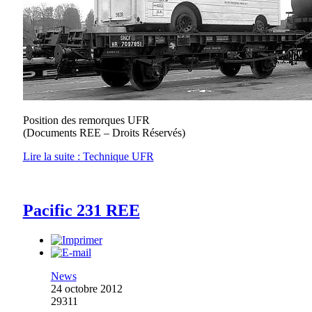
Position des remorques UFR
(Documents REE – Droits Réservés)
Lire la suite : Technique UFR
Pacific 231 REE
News
24 octobre 2012
29311