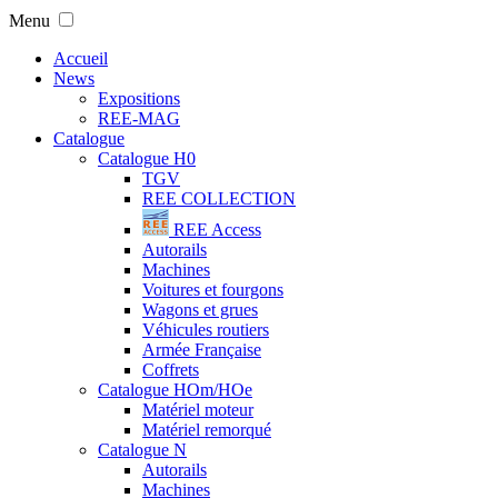
Menu
Accueil
News
Expositions
REE-MAG
Catalogue
Catalogue H0
TGV
REE COLLECTION
REE Access
Autorails
Machines
Voitures et fourgons
Wagons et grues
Véhicules routiers
Armée Française
Coffrets
Catalogue HOm/HOe
Matériel moteur
Matériel remorqué
Catalogue N
Autorails
Machines