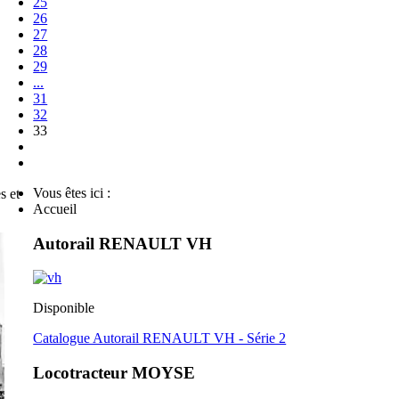
25
26
27
28
29
...
31
32
33
Vous êtes ici :
s et
Accueil
Autorail RENAULT VH
Disponible
Catalogue Autorail RENAULT VH - Série 2
Locotracteur MOYSE