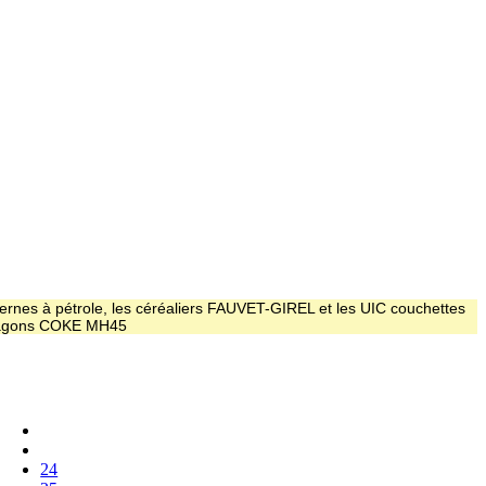
ernes à pétrole, les céréaliers FAUVET-GIREL et les UIC couchettes
 wagons COKE MH45
24