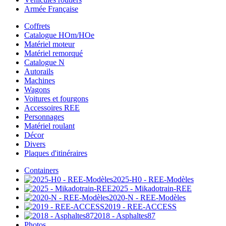
Armée Française
Coffrets
Catalogue HOm/HOe
Matériel moteur
Matériel remorqué
Catalogue N
Autorails
Machines
Wagons
Voitures et fourgons
Accessoires REE
Personnages
Matériel roulant
Décor
Divers
Plaques d'itinéraires
Containers
2025-H0 - REE-Modèles
2025 - Mikadotrain-REE
2020-N - REE-Modèles
2019 - REE-ACCESS
2018 - Asphaltes87
Photos