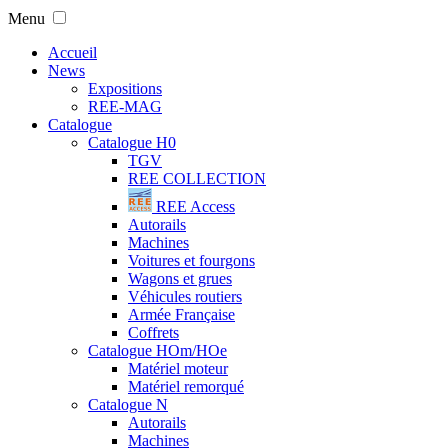
Menu
Accueil
News
Expositions
REE-MAG
Catalogue
Catalogue H0
TGV
REE COLLECTION
REE Access
Autorails
Machines
Voitures et fourgons
Wagons et grues
Véhicules routiers
Armée Française
Coffrets
Catalogue HOm/HOe
Matériel moteur
Matériel remorqué
Catalogue N
Autorails
Machines