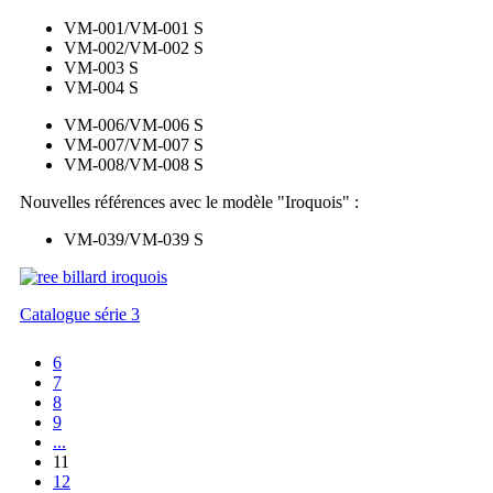
VM-001/VM-001 S
VM-002/VM-002 S
VM-003 S
VM-004 S
VM-006/VM-006 S
VM-007/VM-007 S
VM-008/VM-008 S
Nouvelles références avec le modèle "Iroquois" :
VM-039/VM-039 S
Catalogue série 3
6
7
8
9
...
11
12