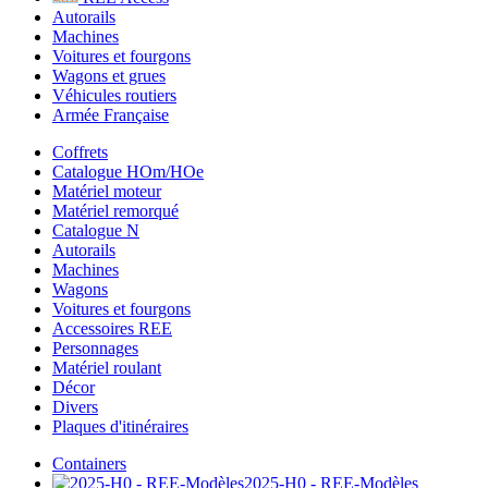
Autorails
Machines
Voitures et fourgons
Wagons et grues
Véhicules routiers
Armée Française
Coffrets
Catalogue HOm/HOe
Matériel moteur
Matériel remorqué
Catalogue N
Autorails
Machines
Wagons
Voitures et fourgons
Accessoires REE
Personnages
Matériel roulant
Décor
Divers
Plaques d'itinéraires
Containers
2025-H0 - REE-Modèles