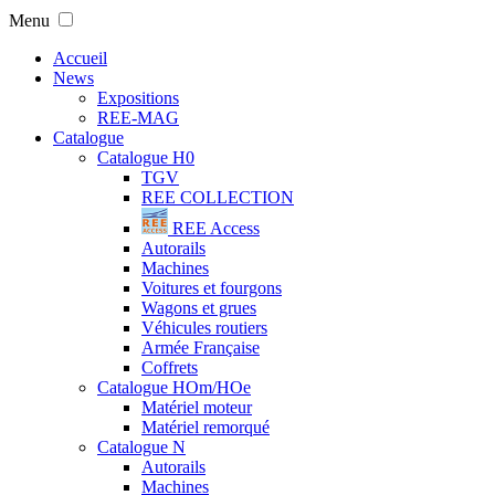
Menu
Accueil
News
Expositions
REE-MAG
Catalogue
Catalogue H0
TGV
REE COLLECTION
REE Access
Autorails
Machines
Voitures et fourgons
Wagons et grues
Véhicules routiers
Armée Française
Coffrets
Catalogue HOm/HOe
Matériel moteur
Matériel remorqué
Catalogue N
Autorails
Machines