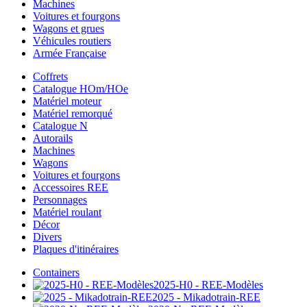
Machines
Voitures et fourgons
Wagons et grues
Véhicules routiers
Armée Française
Coffrets
Catalogue HOm/HOe
Matériel moteur
Matériel remorqué
Catalogue N
Autorails
Machines
Wagons
Voitures et fourgons
Accessoires REE
Personnages
Matériel roulant
Décor
Divers
Plaques d'itinéraires
Containers
2025-H0 - REE-Modèles
2025 - Mikadotrain-REE