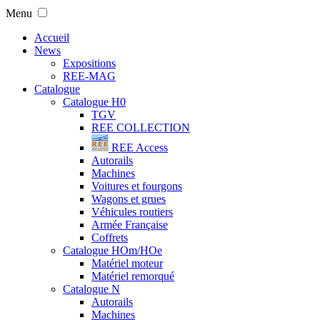
Menu
Accueil
News
Expositions
REE-MAG
Catalogue
Catalogue H0
TGV
REE COLLECTION
REE Access
Autorails
Machines
Voitures et fourgons
Wagons et grues
Véhicules routiers
Armée Française
Coffrets
Catalogue HOm/HOe
Matériel moteur
Matériel remorqué
Catalogue N
Autorails
Machines