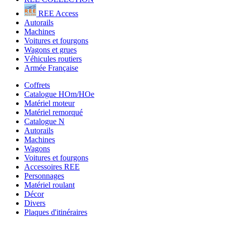
REE Access
Autorails
Machines
Voitures et fourgons
Wagons et grues
Véhicules routiers
Armée Française
Coffrets
Catalogue HOm/HOe
Matériel moteur
Matériel remorqué
Catalogue N
Autorails
Machines
Wagons
Voitures et fourgons
Accessoires REE
Personnages
Matériel roulant
Décor
Divers
Plaques d'itinéraires