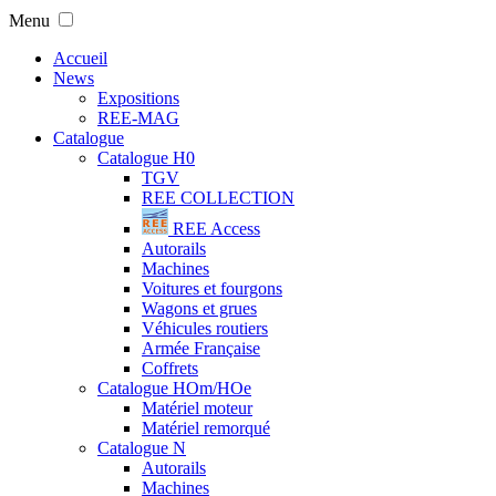
Menu
Accueil
News
Expositions
REE-MAG
Catalogue
Catalogue H0
TGV
REE COLLECTION
REE Access
Autorails
Machines
Voitures et fourgons
Wagons et grues
Véhicules routiers
Armée Française
Coffrets
Catalogue HOm/HOe
Matériel moteur
Matériel remorqué
Catalogue N
Autorails
Machines