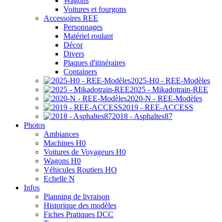
Wagons
Voitures et fourgons
Accessoires REE
Personnages
Matériel roulant
Décor
Divers
Plaques d'itinéraires
Containers
2025-H0 - REE-Modèles
2025 - Mikadotrain-REE
2020-N - REE-Modèles
2019 - REE-ACCESS
2018 - Asphaltes87
Photos
Ambiances
Machines H0
Voitures de Voyageurs H0
Wagons H0
Véhicules Routiers HO
Echelle N
Infos
Planning de livraison
Historique des modèles
Fiches Pratiques DCC