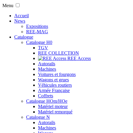
Menu
Accueil
News
Expositions
REE-MAG
Catalogue
Catalogue H0
TGV
REE COLLECTION
REE Access
Autorails
Machines
Voitures et fourgons
Wagons et grues
Véhicules routiers
Armée Française
Coffrets
Catalogue HOm/HOe
Matériel moteur
Matériel remorqué
Catalogue N
Autorails
Machines