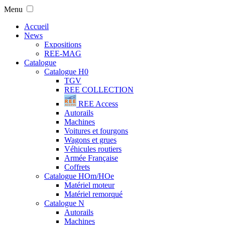
Menu
Accueil
News
Expositions
REE-MAG
Catalogue
Catalogue H0
TGV
REE COLLECTION
REE Access
Autorails
Machines
Voitures et fourgons
Wagons et grues
Véhicules routiers
Armée Française
Coffrets
Catalogue HOm/HOe
Matériel moteur
Matériel remorqué
Catalogue N
Autorails
Machines