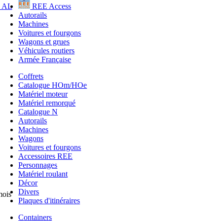
REE Access
Autorails
Machines
Voitures et fourgons
Wagons et grues
Véhicules routiers
Armée Française
Coffrets
Catalogue HOm/HOe
Matériel moteur
Matériel remorqué
Catalogue N
Autorails
Machines
Wagons
Voitures et fourgons
Accessoires REE
Personnages
Matériel roulant
Décor
Divers
mois
Plaques d'itinéraires
Containers