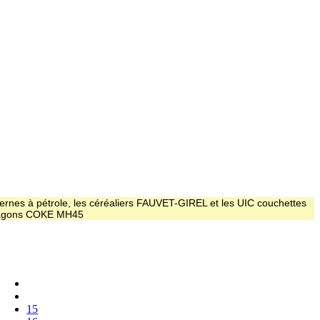
ernes à pétrole, les céréaliers FAUVET-GIREL et les UIC couchettes
 wagons COKE MH45
15