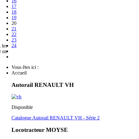
16
17
18
19
20
21
22
23
24
 les
r un
Vous êtes ici :
Accueil
Autorail RENAULT VH
Disponible
Catalogue Autorail RENAULT VH - Série 2
Locotracteur MOYSE