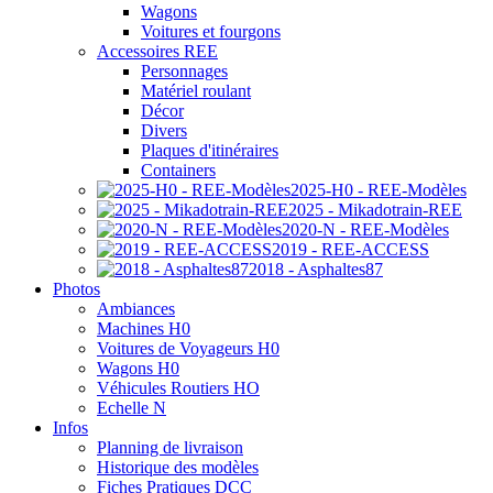
Wagons
Voitures et fourgons
Accessoires REE
Personnages
Matériel roulant
Décor
Divers
Plaques d'itinéraires
Containers
2025-H0 - REE-Modèles
2025 - Mikadotrain-REE
2020-N - REE-Modèles
2019 - REE-ACCESS
2018 - Asphaltes87
Photos
Ambiances
Machines H0
Voitures de Voyageurs H0
Wagons H0
Véhicules Routiers HO
Echelle N
Infos
Planning de livraison
Historique des modèles
Fiches Pratiques DCC