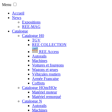
Menu
Accueil
News
Expositions
REE-MAG
Catalogue
Catalogue H0
TGV
REE COLLECTION
REE Access
Autorails
Machines
Voitures et fourgons
Wagons et grues
Véhicules routiers
Armée Française
Coffrets
Catalogue HOm/HOe
Matériel moteur
Matériel remorqué
Catalogue N
Autorails
Machines