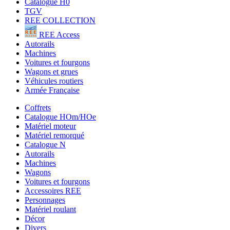
Catalogue H0
TGV
REE COLLECTION
REE Access
Autorails
Machines
Voitures et fourgons
Wagons et grues
Véhicules routiers
Armée Française
Coffrets
Catalogue HOm/HOe
Matériel moteur
Matériel remorqué
Catalogue N
Autorails
Machines
Wagons
Voitures et fourgons
Accessoires REE
Personnages
Matériel roulant
Décor
Divers